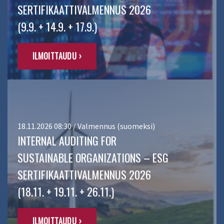
SERTIFIKAATTIVALMENNUS 2026
(9.9. + 14.9. + 17.9.)
ILMOITTAUDU ›
18.11.2026 08:30 / Valmennus (suomeksi)
INTERNAL AUDITING FOR
SUSTAINABLE ORGANIZATIONS – ESG
SERTIFIKAATTIVALMENNUS 2026
(18.11. + 19.11. + 26.11.)
ILMOITTAUDU ›