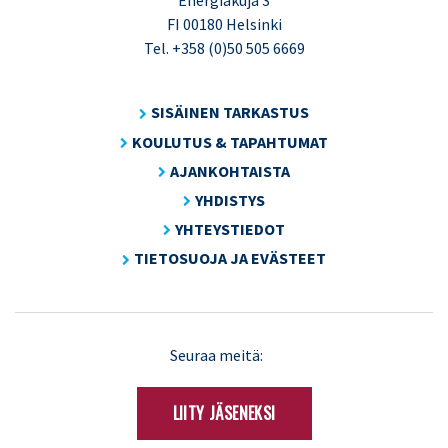
Energiakuja 3
FI 00180 Helsinki
Tel. +358 (0)50 505 6669
SISÄINEN TARKASTUS
KOULUTUS & TAPAHTUMAT
AJANKOHTAISTA
YHDISTYS
YHTEYSTIEDOT
TIETOSUOJA JA EVÄSTEET
LinkedIn
X
Seuraa meitä:
(Twitter)
LIITY JÄSENEKSI