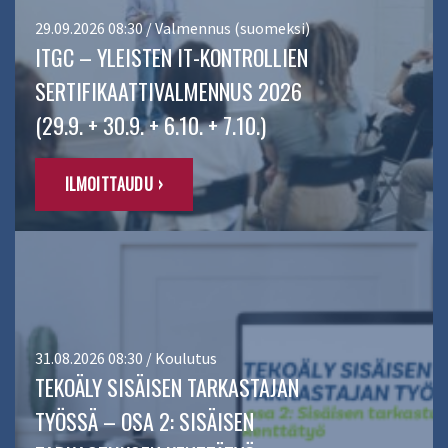
29.09.2026 08:30 / Valmennus (suomeksi)
ITGC – YLEISTEN IT-KONTROLLIEN
SERTIFIKAATTIVALMENNUS 2026
(29.9. + 30.9. + 6.10. + 7.10.)
ILMOITTAUDU ›
31.08.2026 08:30 / Koulutus
TEKOÄLY SISÄISEN TARKASTAJAN
TYÖSSÄ – OSA 2: SISÄISEN