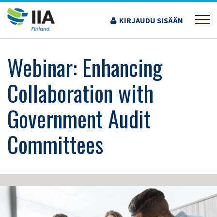
Siirry
sisältöön
KIRJAUDU SISÄÄN
›
KOULUTUS JA TAPAHTUMAT
›
WEBINAR: ENHANCING COLLABORATION WITH
GOVERNMENT AUDIT COMMITTEES
Webinar: Enhancing
Collaboration with
Government Audit
Committees