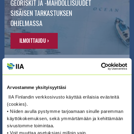
GEORISKIT JA -MAHDOLLISUUDET
SISÄISEN TARKASTUKSEN
OHJELMASSA
ILMOITTAUDU ›
Arvostamme yksityisyyttäsi
01.01.2026 00:00 / Itseopiskelu (eng)
IIA Finlandin verkkosivusto käyttää erilaisia evästeitä
CIA-AMMATTITUTKINNON
(cookies).
OPPIMISALUSTA 2026 – THE IIA
• Niiden avulla pystymme tarjoamaan sinulle paremman
käyttökokemuksen, sekä ymmärtämään ja kehittämään
CIA® EXAM REVIEW
sivustomme toimintaa.
• Voit muuttaa asetuksiasi milloin vain.