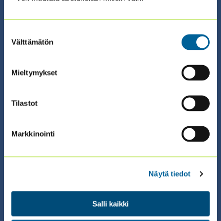
ILMOITTAUDU ›
Suostumuksen
Välttämätön
valinta
Mieltymykset
02.09.2026 08:30 / Valmennus (suomeksi)
Tilastot
COSO ERM – RISKIENHALLINNAN
SERTIFIKAATTIVALMENNUS 2026
Markkinointi
(2.9. + 3.9. + 9.9. + 10.9.)
ILMOITTAUDU ›
Näytä tiedot
Salli kaikki