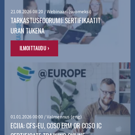
21.08.2026 08:20 / Webinaari (suomeksi)
TARKASTUSFOORUMI: SERTIFIKAATIT
URAN TUKENA
ILMOITTAUDU ›
01.01.2026 00:00 / Valmennus (eng)
ECIIA: CFS-EU, COSO ERM OR COSO IC