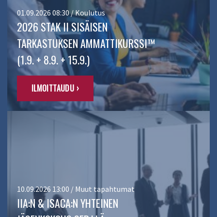
01.09.2026 08:30 / Koulutus
2026 STAK II SISÄISEN
TARKASTUKSEN AMMATTIKURSSI™
(1.9. + 8.9. + 15.9.)
ILMOITTAUDU ›
10.09.2026 13:00 / Muut tapahtumat
IIA:N & ISACA:N YHTEINEN