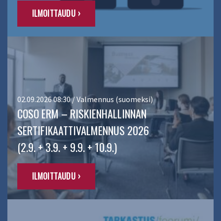
ILMOITTAUDU ›
02.09.2026 08:30 / Valmennus (suomeksi)
COSO ERM – RISKIENHALLINNAN
SERTIFIKAATTIVALMENNUS 2026
(2.9. + 3.9. + 9.9. + 10.9.)
ILMOITTAUDU ›