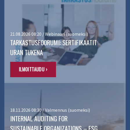
21.08.2026 08:20 / Webinaari (suomeksi)
TARKASTUSFOORUMI: SERTIFIKAATIT
URAN TUKENA
ILMOITTAUDU ›
18.11.2026 08:30 / Valmennus (suomeksi)
INTERNAL AUDITING FOR
SUSTAINABLE ORGANIZATIONS – ESG