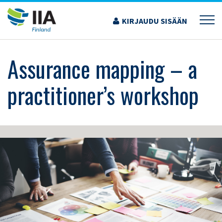
Siirry
sisältöön
KIRJAUDU SISÄÄN
›
KOULUTUS JA TAPAHTUMAT
›
ASSURANCE MAPPING – A PRACTITIONER’S
WORKSHOP
Assurance mapping – a
practitioner’s workshop