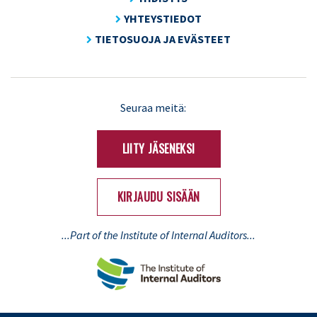
YHTEYSTIEDOT
TIETOSUOJA JA EVÄSTEET
LinkedIn
X
Seuraa meitä:
(Twitter)
LIITY JÄSENEKSI
KIRJAUDU SISÄÄN
...Part of the Institute of Internal Auditors...