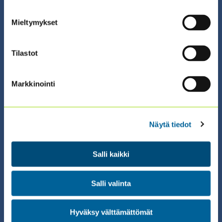
Mieltymykset
ILMOITTAUDU ›
Tilastot
Markkinointi
01.09.2026 08:30 / Koulutus
2026 STAK II SISÄISEN
Näytä tiedot
TARKASTUKSEN AMMATTIKURSSI™
Salli kaikki
(1.9. + 8.9. + 15.9.)
Salli valinta
ILMOITTAUDU ›
Hyväksy välttämättömät