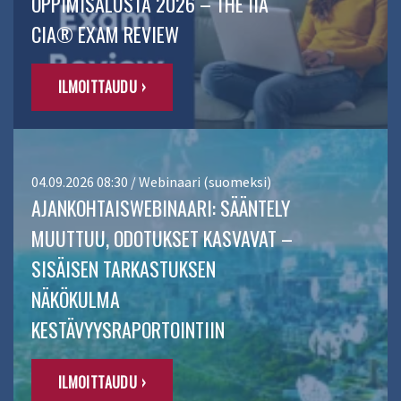
OPPIMISALUSTA 2026 – THE IIA
CIA® EXAM REVIEW
ILMOITTAUDU ›
04.09.2026 08:30 / Webinaari (suomeksi)
AJANKOHTAISWEBINAARI: SÄÄNTELY
MUUTTUU, ODOTUKSET KASVAVAT –
SISÄISEN TARKASTUKSEN
NÄKÖKULMA
KESTÄVYYSRAPORTOINTIIN
ILMOITTAUDU ›