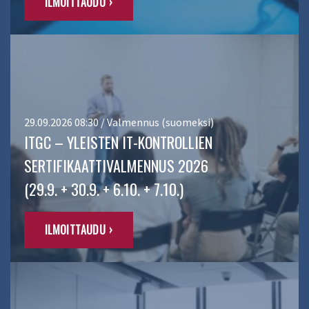
ILMOITTAUDU ›
29.09.2026 08:30 / Valmennus (suomeksi)
ITGC – YLEISTEN IT-KONTROLLIEN
SERTIFIKAATTIVALMENNUS 2026
(29.9. + 30.9. + 6.10. + 7.10.)
ILMOITTAUDU ›