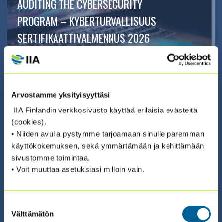
AUDITING THE CYBERSECURITY
PROGRAM – KYBERTURVALLISUUS
SERTIFIKAATTIVALMENNUS 2026
(24.11. + 25.11. + 3.12. + 4.12.)
ILMOITTAUDU ›
Arvostamme yksityisyyttäsi
IIA Finlandin verkkosivusto käyttää erilaisia evästeitä
(cookies).
• Niiden avulla pystymme tarjoamaan sinulle paremman
käyttökokemuksen, sekä ymmärtämään ja kehittämään
sivustomme toimintaa.
02.10.2026 08:30 / Verkkokoulutus
• Voit muuttaa asetuksiasi milloin vain.
GEORISKIT JA -MAHDOLLISUUDET
SISÄISEN TARKASTUKSEN
Suostumuksen
Välttämätön
OHJELMASSA
valinta