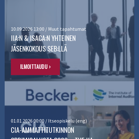
10.09.2026 13:00 / Muut tapahtumat
IIA:N & ISACA:N YHTEINEN
JÄSENKOKOUS SEB:LLÄ
ILMOITTAUDU ›
01.01.2026 00:00 / Itseopiskelu (eng)
CIA-AMMATTITUTKINNON