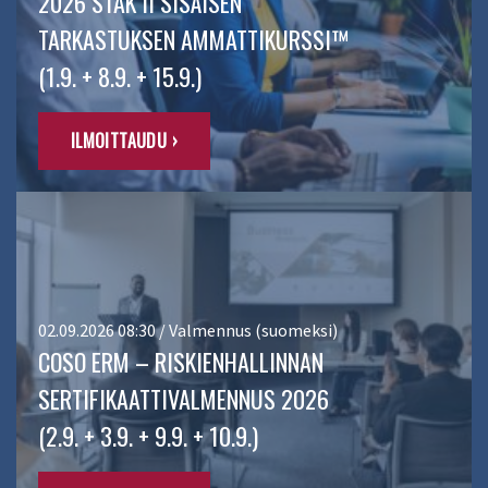
2026 STAK II SISÄISEN
TARKASTUKSEN AMMATTIKURSSI™
(1.9. + 8.9. + 15.9.)
ILMOITTAUDU ›
02.09.2026 08:30 / Valmennus (suomeksi)
COSO ERM – RISKIENHALLINNAN
SERTIFIKAATTIVALMENNUS 2026
(2.9. + 3.9. + 9.9. + 10.9.)