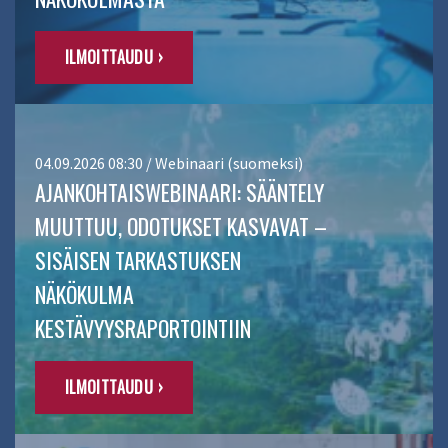
ILMOITTAUDU ›
04.09.2026 08:30 / Webinaari (suomeksi)
AJANKOHTAISWEBINAARI: SÄÄNTELY
MUUTTUU, ODOTUKSET KASVAVAT –
SISÄISEN TARKASTUKSEN
NÄKÖKULMA
KESTÄVYYSRAPORTOINTIIN
ILMOITTAUDU ›