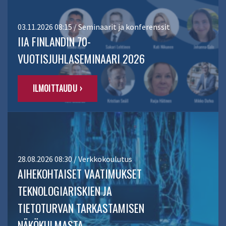
03.11.2026 08:15 / Seminaarit ja konferenssit
IIA FINLANDIN 70-
VUOTISJUHLASEMINAARI 2026
ILMOITTAUDU ›
28.08.2026 08:30 / Verkkokoulutus
AIHEKOHTAISET VAATIMUKSET
TEKNOLOGIARISKIEN JA
TIETOTURVAN TARKASTAMISEN
NÄKÖKULMASTA