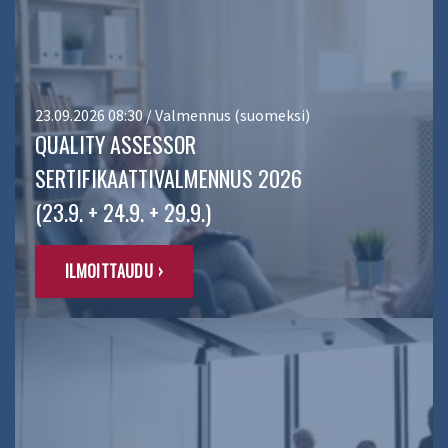
23.09.2026 08:30 / Valmennus (suomeksi)
QUALITY ASSESSOR
SERTIFIKAATTIVALMENNUS 2026
(23.9. + 24.9. + 29.9.)
ILMOITTAUDU ›