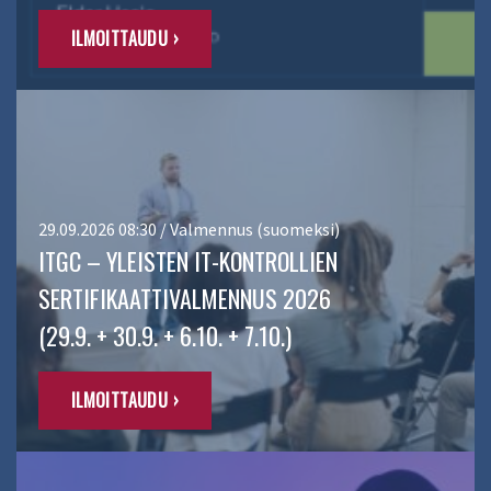
ILMOITTAUDU ›
29.09.2026 08:30 / Valmennus (suomeksi)
ITGC – YLEISTEN IT-KONTROLLIEN
SERTIFIKAATTIVALMENNUS 2026
(29.9. + 30.9. + 6.10. + 7.10.)
ILMOITTAUDU ›