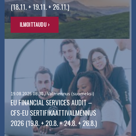
(18.11. + 19.11. + 26.11.)
ILMOITTAUDU ›
19.08.2026 08:30 / Valmennus (suomeksi)
EU FINANCIAL SERVICES AUDIT –
CFS-EU SERTIFIKAATTIVALMENNUS
2026 (19.8. + 20.8. + 24.8. + 26.8.)