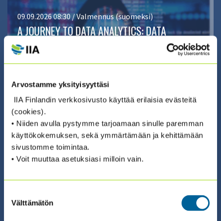
09.09.2026 08:30 / Valmennus (suomeksi)
A JOURNEY TO DATA ANALYTICS: DATA
LITERACY -
SERTIFIKAATTIVALMENNUS 2026
(9.9. + 14.9. + 17.9.)
Arvostamme yksityisyyttäsi
IIA Finlandin verkkosivusto käyttää erilaisia evästeitä
ILMOITTAUDU ›
(cookies).
• Niiden avulla pystymme tarjoamaan sinulle paremman
käyttökokemuksen, sekä ymmärtämään ja kehittämään
sivustomme toimintaa.
• Voit muuttaa asetuksiasi milloin vain.
Suostumuksen
01.01.2026 00:00 / Itseopiskelu (eng)
Välttämätön
valinta
ONDEMAND: COSO FRAUD RISK