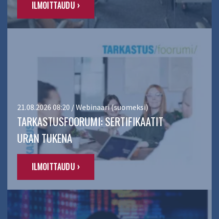
ILMOITTAUDU ›
21.08.2026 08:20 / Webinaari (suomeksi)
TARKASTUSFOORUMI: SERTIFIKAATIT
URAN TUKENA
ILMOITTAUDU ›