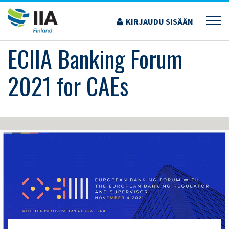
Siirry
sisältöön
KIRJAUDU SISÄÄN
›
KOULUTUS JA TAPAHTUMAT
›
ECIIA BANKING FORUM 2021 FOR CAES
ECIIA Banking Forum
2021 for CAEs