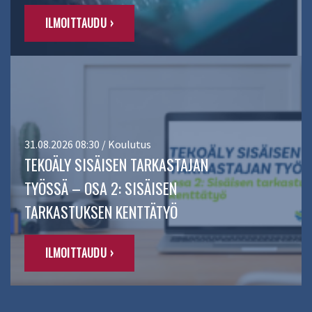
ILMOITTAUDU ›
31.08.2026 08:30 / Koulutus
TEKOÄLY SISÄISEN TARKASTAJAN
TYÖSSÄ – OSA 2: SISÄISEN
TARKASTUKSEN KENTTÄTYÖ
ILMOITTAUDU ›