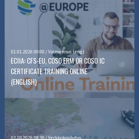
01.01.2026 00:00 / Valmennus (eng)
ECIIA: CFS-EU, COSO ERM OR COSO IC
CERTIFICATE TRAINING ONLINE
(ENGLISH)
02.10.2026 08:30 / Verkkokoulutus