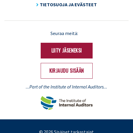
TIETOSUOJA JA EVÄSTEET
LinkedIn
X
Seuraa meitä:
(Twitter)
LIITY JÄSENEKSI
KIRJAUDU SISÄÄN
...Part of the Institute of Internal Auditors...
© 2026 Sisäiset tarkastajat