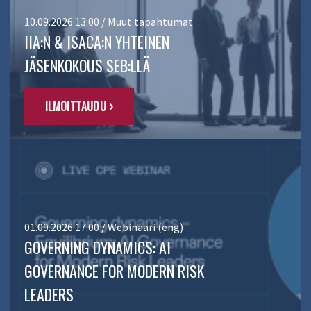
10.09.2026 13:00 / Muut tapahtumat
IIA:N & ISACA:N YHTEINEN
JÄSENKOKOUS SEB:LLÄ
ILMOITTAUDU ›
01.09.2026 17:00 / Webinaari (eng)
GOVERNING DYNAMICS: AI
GOVERNANCE FOR MODERN RISK
LEADERS