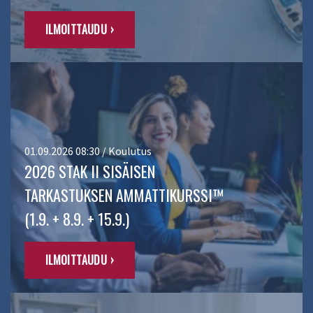
ILMOITTAUDU ›
01.09.2026 08:30 / Koulutus
2026 STAK II SISÄISEN
TARKASTUKSEN AMMATTIKURSSI™
(1.9. + 8.9. + 15.9.)
ILMOITTAUDU ›