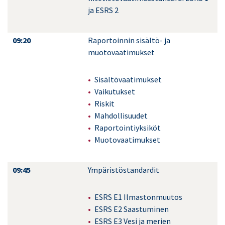
ja ESRS 2
09:20
Raportoinnin sisältö- ja
muotovaatimukset
Sisältövaatimukset
Vaikutukset
Riskit
Mahdollisuudet
Raportointiyksiköt
Muotovaatimukset
09:45
Ympäristöstandardit
ESRS E1 Ilmastonmuutos
ESRS E2 Saastuminen
ESRS E3 Vesi ja merien