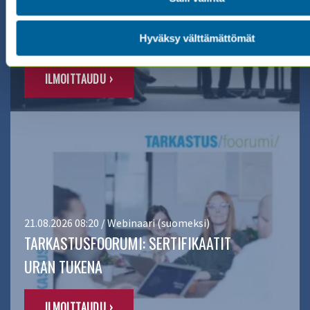
IIA:N & ISACA:N YHTEINEN
JÄSENKOKOUS SEB:LLÄ
Hyväksy välttämättömät
ILMOITTAUDU ›
21.08.2026 08:20 / Webinaari (suomeksi)
TARKASTUSFOORUMI: SERTIFIKAATIT
URAN TUKENA
ILMOITTAUDU ›