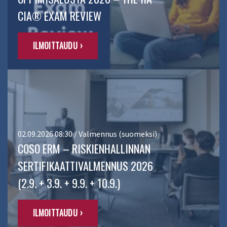
CIA® EXAM REVIEW
ILMOITTAUDU ›
02.09.2026 08:30 / Valmennus (suomeksi)
COSO ERM – RISKIENHALLINNAN
SERTIFIKAATTIVALMENNUS 2026
(2.9. + 3.9. + 9.9. + 10.9.)
ILMOITTAUDU ›