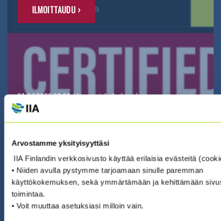
ILMOITTAUDU ›
01.04.2026 00:00 / Itseopiskelu (eng)
CIA CHALLENGE EXAM 2026 –
VALMISTAUDU BECKERIN REVIEW -
OPPIMISALUSTALLA
Arvostamme yksityisyyttäsi
IIA Finlandin verkkosivusto käyttää erilaisia evästeitä (cooki
• Niiden avulla pystymme tarjoamaan sinulle paremman
ILMOITTAUDU ›
käyttökokemuksen, sekä ymmärtämään ja kehittämään si
toimintaa.
• Voit muuttaa asetuksiasi milloin vain.