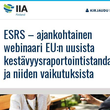
Siirry
sisältöön
KIRJAUDU 
›
KOULUTUS JA TAPAHTUMAT
›
ESRS – AJANKOHTAINEN WEBINAARI EU:N
UUSISTA KESTÄVYYSRAPORTOINTISTANDARDEISTA JA NIIDEN VAIKUTUKSISTA
ESRS – ajankohtainen
webinaari EU:n uusista
kestävyysraportointistand
ja niiden vaikutuksista