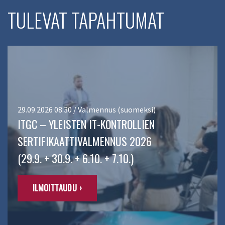
TULEVAT TAPAHTUMAT
29.09.2026 08:30 / Valmennus (suomeksi)
ITGC – YLEISTEN IT-KONTROLLIEN
SERTIFIKAATTIVALMENNUS 2026
(29.9. + 30.9. + 6.10. + 7.10.)
ILMOITTAUDU ›