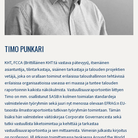
TIMO PUNKARI
KHT, FCCA (Brittilläinen KHT:tä vastava pätevyys), itsenäinen
asiantuntija, tilintarkastaja, sisäinen tarkastaja ja talouden projektien
vetäjä, joka on urallaan toiminut erilaisissa taloushallinnon tehtävissä
erilaisissa organisaatioissa useassa eri maassa ja tuntee talouden
raportoinnin kaikista näkökulmista. Vastuullisuusraportointiin liittyen
Timo on mm. osallistunut SASB:n kolmen toimialan standardeja
valmisteleviin työryhmiin sekä juuri nyt menossa olevaan EFRAG:n EU-
tasoista ilmastoraportointia tutkivan työryhmän toimintaan. Tämän
lisäksi hän valmistelee väitöskirjaa Corporate Governancesta sekä
tutkii vastuullista liiketoimintaa ja kehittää ja tarkastaa
vastuullisuusraportointia ja sen mittaamista. Viimeisin julkaistu kirjoitus
on professori Jill Atkinsin toimittamassa teoksessa Around the World