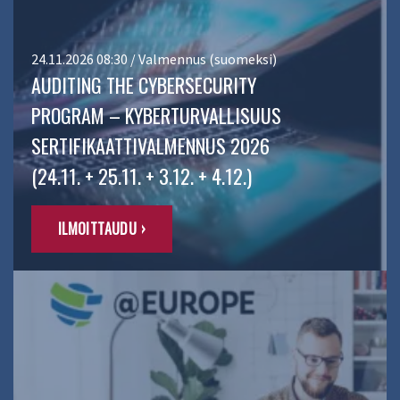
24.11.2026 08:30 / Valmennus (suomeksi)
AUDITING THE CYBERSECURITY
PROGRAM – KYBERTURVALLISUUS
SERTIFIKAATTIVALMENNUS 2026
(24.11. + 25.11. + 3.12. + 4.12.)
ILMOITTAUDU ›