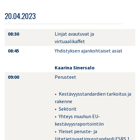
20.04.2023
08:30
Linjat avautuvat ja
virtuaalikaffet
08:45
Yhdistyksen ajankohtaiset asiat
Kaarina Sinersalo
09:00
Perusteet
Kestävyysstandardien tarkoitus ja
rakenne
Sektorit
Yhteys muuhun EU-
kestävyysraportointiin
Yleiset peruste- ja
liitetietovaatimusstandardi ESRS 1