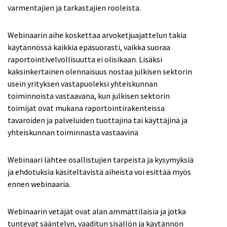
varmentajien ja tarkastajien rooleista.
Webinaarin aihe koskettaa arvoketjuajattelun takia
käytännössä kaikkia epäsuorasti, vaikka suoraa
raportointivelvollisuutta ei olisikaan. Lisäksi
kaksinkertainen olennaisuus nostaa julkisen sektorin
usein yrityksen vastapuoleksi yhteiskunnan
toiminnoista vastaavana, kun julkisen sektorin
toimijat ovat mukana raportointirakenteissa
tavaroiden ja palveluiden tuottajina tai käyttäjinä ja
yhteiskunnan toiminnasta vastaavina
Webinaari lähtee osallistujien tarpeista ja kysymyksiä
ja ehdotuksia käsiteltävistä aiheista voi esittää myös
ennen webinaaria.
Webinaarin vetäjät ovat alan ammattilaisia ja jotka
tuntevat sääntelyn, vaaditun sisällön ja käytännön