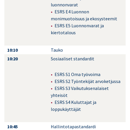
luonnonvarat
ESRS E4 Luonnon
monimuotoisuus ja ekosysteemit
ESRS E5 Luonnonvarat ja
kiertotalous
10:10
Tauko
10:20
Sosiaaliset standardit
ESRS S1 Oma työvoima
ESRS S2 Työntekijät arvoketjussa
ESRS S3 Vaikutuksenalaiset
yhteisöt
ESRS S4 Kuluttajat ja
loppukäyttäjät
10:45
Hallintotapastandardi