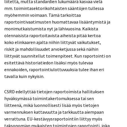
liitettä, mutta standardien lukumäärä kasvaa vielä
mm. toimintasektorikohtaisten sääntöjen tullessa
myöhemmin voimaan. Tämä tarkoittaa
raportointivaatimusten huomattavaa lisääntymistä ja
monimutkaistumista nyt ja lähivuosina. Kaikista
olennaisista raportoitavista aiheista pitää kertoa
koko elinkaaren ajalta niihin liittyvät vaikutukset,
riskit ja mahdollisuudet arvoketjussa sekä näihin
liittyvät suunnitellut toimenpiteet. Kun raportointi on
esitettävä historiatiedon lisäksi myös tulevaa
ennakoiden, raportointiulottuvuuksia tulee ihan eri
tavalla kuin nykyisin.
CSRD edellyttää tietojen raportoimista hallituksen
hyväksymässä toimintakertomuksessa tai sen
liitteenä, mikä luonnollisesti lisää myös tietojen
varmennuksen kattavuutta ja tarkkuutta aiempaan
verrattuna. EU-kestävyysraportointiin liittyy myös
taksonomian mukaisten toimintojen raportointi, joka