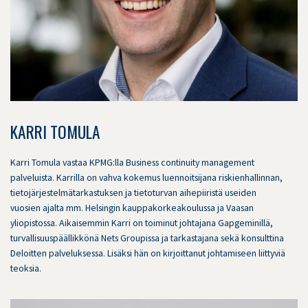
KARRI TOMULA
Karri Tomula vastaa KPMG:lla Business continuity management
palveluista. Karrilla on vahva kokemus luennoitsijana riskienhallinnan,
tietojärjestelmätarkastuksen ja tietoturvan aihepiiristä useiden
vuosien ajalta mm. Helsingin kauppakorkeakoulussa ja Vaasan
yliopistossa. Aikaisemmin Karri on toiminut johtajana Gapgeminillä,
turvallisuuspäällikkönä Nets Groupissa ja tarkastajana sekä konsulttina
Deloitten palveluksessa. Lisäksi hän on kirjoittanut johtamiseen liittyviä
teoksia.