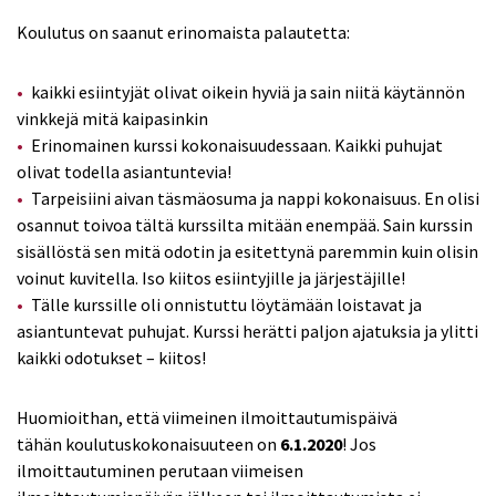
Koulutus on saanut erinomaista palautetta:
kaikki esiintyjät olivat oikein hyviä ja sain niitä käytännön
vinkkejä mitä kaipasinkin
Erinomainen kurssi kokonaisuudessaan. Kaikki puhujat
olivat todella asiantuntevia!
Tarpeisiini aivan täsmäosuma ja nappi kokonaisuus. En olisi
osannut toivoa tältä kurssilta mitään enempää. Sain kurssin
sisällöstä sen mitä odotin ja esitettynä paremmin kuin olisin
voinut kuvitella. Iso kiitos esiintyjille ja järjestäjille!
Tälle kurssille oli onnistuttu löytämään loistavat ja
asiantuntevat puhujat. Kurssi herätti paljon ajatuksia ja ylitti
kaikki odotukset – kiitos!
Huomioithan, että viimeinen ilmoittautumispäivä
tähän koulutuskokonaisuuteen on
6.1.2020
! Jos
ilmoittautuminen perutaan viimeisen