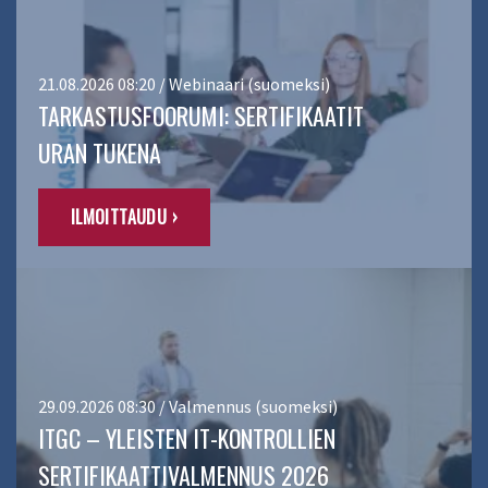
21.08.2026 08:20 / Webinaari (suomeksi)
TARKASTUSFOORUMI: SERTIFIKAATIT
URAN TUKENA
ILMOITTAUDU ›
29.09.2026 08:30 / Valmennus (suomeksi)
ITGC – YLEISTEN IT-KONTROLLIEN
SERTIFIKAATTIVALMENNUS 2026