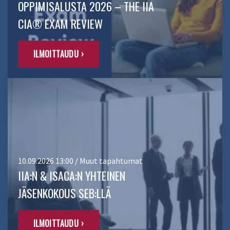
OPPIMISALUSTA 2026 – THE IIA
CIA® EXAM REVIEW
ILMOITTAUDU ›
10.09.2026 13:00 / Muut tapahtumat
IIA:N & ISACA:N YHTEINEN
JÄSENKOKOUS SEB:LLÄ
ILMOITTAUDU ›