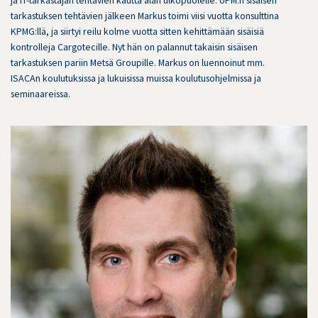
ja IT-tarkastajan tehtävien kautta alan ulkopuolelle. UPM:n sisäisen
tarkastuksen tehtävien jälkeen Markus toimi viisi vuotta konsulttina
KPMG:llä, ja siirtyi reilu kolme vuotta sitten kehittämään sisäisiä
kontrolleja Cargotecille. Nyt hän on palannut takaisin sisäisen
tarkastuksen pariin Metsä Groupille. Markus on luennoinut mm.
ISACAn koulutuksissa ja lukuisissa muissa koulutusohjelmissa ja
seminaareissa.