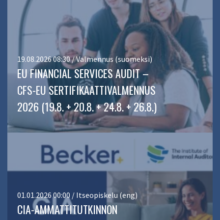
19.08.2026 08:30 / Valmennus (suomeksi)
EU FINANCIAL SERVICES AUDIT –
CFS-EU SERTIFIKAATTIVALMENNUS
2026 (19.8. + 20.8. + 24.8. + 26.8.)
01.01.2026 00:00 / Itseopiskelu (eng)
CIA-AMMATTITUTKINNON