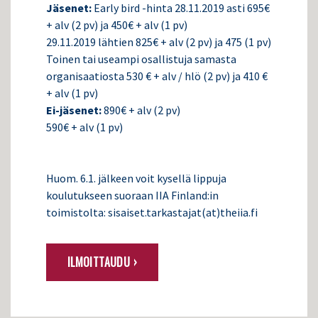
Jäsenet:
Early bird -hinta 28.11.2019 asti 695€
+ alv (2 pv) ja 450€ + alv (1 pv)
29.11.2019 lähtien 825€ + alv (2 pv) ja 475 (1 pv)
Toinen tai useampi osallistuja samasta
organisaatiosta 530 € + alv / hlö (2 pv) ja 410 €
+ alv (1 pv)
Ei-jäsenet:
890€ + alv (2 pv)
590€ + alv (1 pv)
Huom. 6.1. jälkeen voit kysellä lippuja
koulutukseen suoraan IIA Finland:in
toimistolta: sisaiset.tarkastajat(at)theiia.fi
ILMOITTAUDU ›