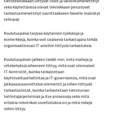
tietotekniikkaan liittyvät riskit ja valvontamenettelyt
sekä käytettävissä olevat tekniikkaan perustuvat
tarkastusmenettelyt suorittaakseen hänelle määrätyt
tehtävät.
Koulutuspäivä tarjoaa käytännön työkaluja ja
esimerkkejä, kuinka voit sisäisenä tarkastajana tehdä
organisaatiossasi IT asioihin liittyviä tarkastuksia.
Koulutuspäivän jälkeen tiedät mm. mitä malleja ja
viitekehyksiä aiheeseen liittyy, mitä ovat olennaiset
IT-kontrollit, kuinka tarkastetaan
käyttövaltuushallintaa ja IT-governancea, mitä ovat
jatkuvuussuunnittelun elementit ja siihen liittyvät
tarkastuslistat, kuinka tarkastetaan tietoturvan
hallintajärjestelmää ja itse prosesseja sekä mitä
erilaisia robotiikan sovellutuksia on ja mitä riskejä
niihin liittyy.