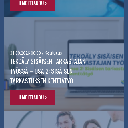
ILMOITTAUDU ›
31.08.2026 08:30 / Koulutus
TEKOÄLY SISÄISEN TARKASTAJAN
TYÖSSÄ – OSA 2: SISÄISEN
TARKASTUKSEN KENTTÄTYÖ
ILMOITTAUDU ›