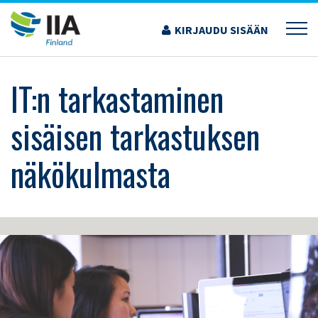
Siirry
sisältöön
KIRJAUDU SISÄÄN
›
KOULUTUS JA TAPAHTUMAT
›
IT:N TARKASTAMINEN SISÄISEN TARKASTUKSEN
NÄKÖKULMASTA
IT:n tarkastaminen
sisäisen tarkastuksen
näkökulmasta