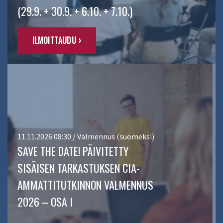
(29.9. + 30.9. + 6.10. + 7.10.)
ILMOITTAUDU ›
11.11.2026 08:30 / Valmennus (suomeksi)
SAVE THE DATE! PÄIVITETTY
SISÄISEN TARKASTUKSEN CIA-
AMMATTITUTKINNON VALMENNUS
2026 – OSA I