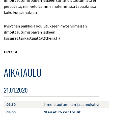
ilmoittautumispäivän jälkeen tai ilmoittautumista ei
peruuteta, niin veloitamme molemmissa tapauksissa
koko kurssimaksun.
Kysythän paikkoja koulutukseen myös viimeisen
ilmoittautumispäivän jälkeen
(sisaiset.tarkastajat(at)theiia.fi).
CPE: 14
AIKATAULU
21.01.2020
08:30
Ilmoittautuminen ja aamukahvi
09:00
Yleiset IT-kontrollit