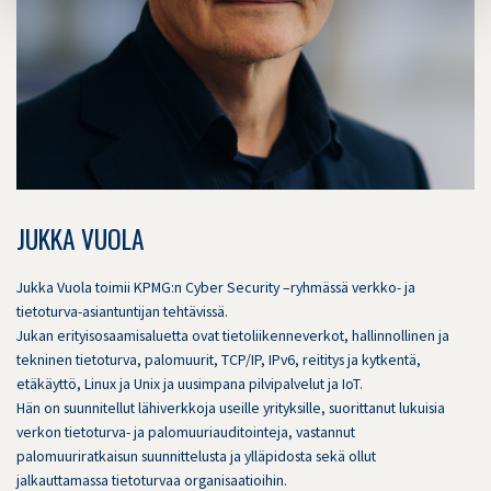
JUKKA VUOLA
Jukka Vuola toimii KPMG:n Cyber Security –ryhmässä verkko- ja
tietoturva-asiantuntijan tehtävissä.
Jukan erityisosaamisaluetta ovat tietoliikenneverkot, hallinnollinen ja
tekninen tietoturva, palomuurit, TCP/IP, IPv6, reititys ja kytkentä,
etäkäyttö, Linux ja Unix ja uusimpana pilvipalvelut ja IoT.
Hän on suunnitellut lähiverkkoja useille yrityksille, suorittanut lukuisia
verkon tietoturva- ja palomuuriauditointeja, vastannut
palomuuriratkaisun suunnittelusta ja ylläpidosta sekä ollut
jalkauttamassa tietoturvaa organisaatioihin.