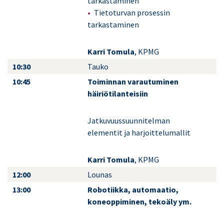
tarkastaminen
Tietoturvan prosessin
tarkastaminen
Karri Tomula
, KPMG
10:30
Tauko
10:45
Toiminnan varautuminen
häiriötilanteisiin
Jatkuvuussuunnitelman
elementit ja harjoittelumallit
Karri Tomula
, KPMG
12:00
Lounas
13:00
Robotiikka, automaatio,
koneoppiminen, tekoäly ym.