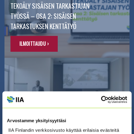
TEKOÄLY SISÄISEN TARKASTAJAN
TYÖSSÄ – OSA 2: SISÄISEN
TARKASTUKSEN KENTTÄTYÖ
ILMOITTAUDU ›
02.09.2026 08:30 / Valmennus (suomeksi)
COSO ERM – RISKIENHALLINNAN
SERTIFIKAATTIVALMENNUS 2026
Arvostamme yksityisyyttäsi
(2.9. + 3.9. + 9.9. + 10.9.)
IIA Finlandin verkkosivusto käyttää erilaisia evästeitä