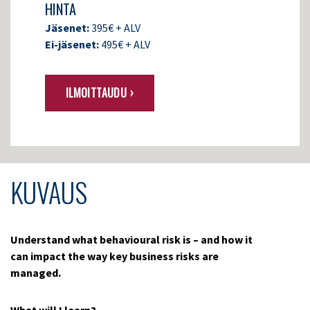
HINTA
Jäsenet:
395€ + ALV
Ei-jäsenet:
495€ + ALV
ILMOITTAUDU ›
KUVAUS
Understand what behavioural risk is – and how it
can impact the way key business risks are
managed.