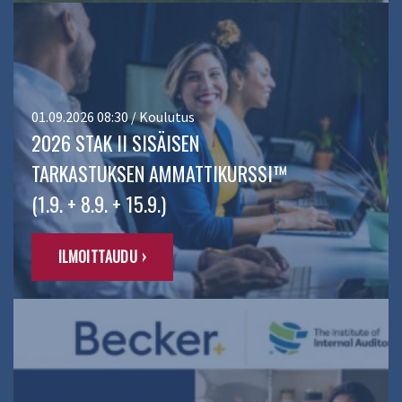
01.09.2026 08:30 / Koulutus
2026 STAK II SISÄISEN
TARKASTUKSEN AMMATTIKURSSI™
(1.9. + 8.9. + 15.9.)
ILMOITTAUDU ›