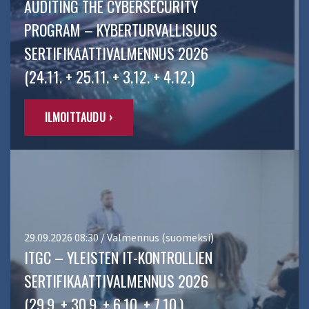
AUDITING THE CYBERSECURITY
PROGRAM – KYBERTURVALLISUUS
SERTIFIKAATTIVALMENNUS 2026
(24.11. + 25.11. + 3.12. + 4.12.)
ILMOITTAUDU ›
29.09.2026 08:30 / Valmennus (suomeksi)
ITGC – YLEISTEN IT-KONTROLLIEN
SERTIFIKAATTIVALMENNUS 2026
(29.9. + 30.9. + 6.10. + 7.10.)