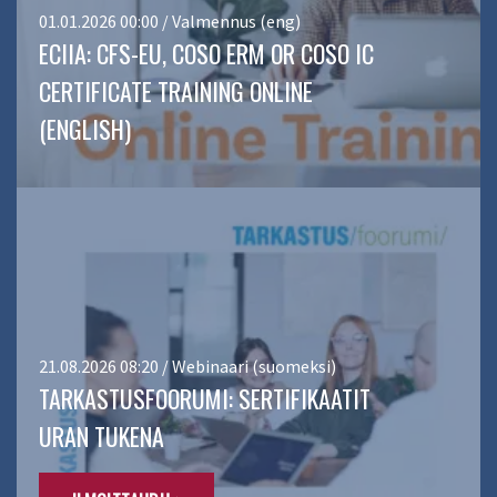
01.01.2026 00:00 / Valmennus (eng)
ECIIA: CFS-EU, COSO ERM OR COSO IC
CERTIFICATE TRAINING ONLINE
(ENGLISH)
21.08.2026 08:20 / Webinaari (suomeksi)
TARKASTUSFOORUMI: SERTIFIKAATIT
URAN TUKENA