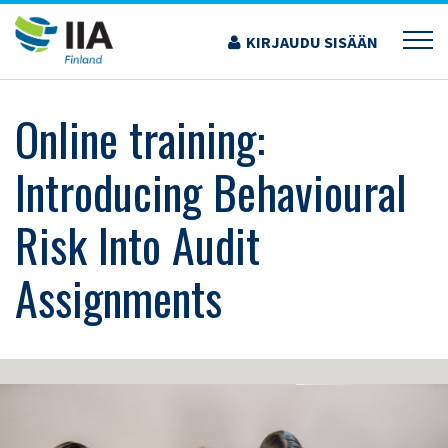
Siirry
sisältöön
KIRJAUDU SISÄÄN
›
KOULUTUS JA TAPAHTUMAT
›
ONLINE TRAINING: INTRODUCING
BEHAVIOURAL RISK INTO AUDIT ASSIGNMENTS
Online training:
Introducing Behavioural
Risk Into Audit
Assignments