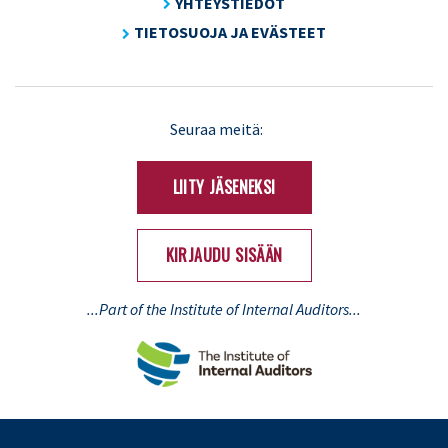
YHTEYSTIEDOT
TIETOSUOJA JA EVÄSTEET
LinkedIn
X
Seuraa meitä:
(Twitter)
LIITY JÄSENEKSI
KIRJAUDU SISÄÄN
...Part of the Institute of Internal Auditors...