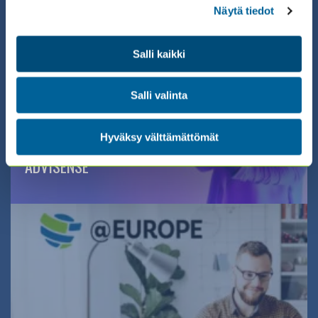
Näytä tiedot
Salli kaikki
Salli valinta
01.10.2026 08:30 /
SAVE THE DATE! SHE LEADS TECH –
Hyväksy välttämättömät
YHTEISTYÖSSÄ ISACA FINLAND &
ADVISENSE