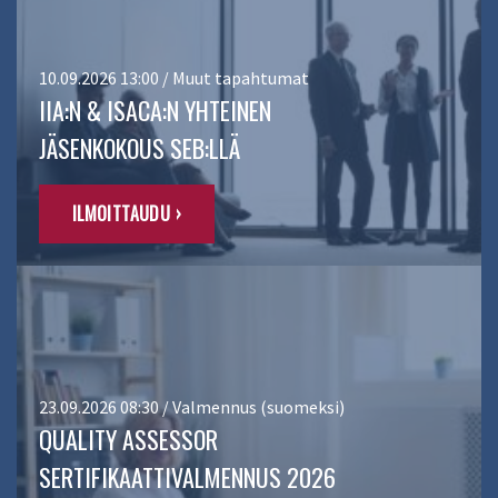
10.09.2026 13:00 / Muut tapahtumat
IIA:N & ISACA:N YHTEINEN
JÄSENKOKOUS SEB:LLÄ
ILMOITTAUDU ›
23.09.2026 08:30 / Valmennus (suomeksi)
QUALITY ASSESSOR
SERTIFIKAATTIVALMENNUS 2026