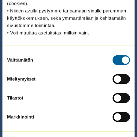
(cookies).
ILMOITTAUDU ›
• Niiden avulla pystymme tarjoamaan sinulle paremman
käyttökokemuksen, sekä ymmärtämään ja kehittämään
sivustomme toimintaa.
• Voit muuttaa asetuksiasi milloin vain.
09.09.2026 08:30 / Valmennus (suomeksi)
Suostumuksen
A JOURNEY TO DATA ANALYTICS: DATA
Välttämätön
valinta
LITERACY -
Mieltymykset
SERTIFIKAATTIVALMENNUS 2026
(9.9. + 14.9. + 17.9.)
Tilastot
ILMOITTAUDU ›
Markkinointi