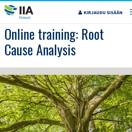
Siirry
sisältöön
KIRJAUDU SISÄÄN
›
KOULUTUS JA TAPAHTUMAT
›
ONLINE TRAINING: ROOT CAUSE ANALYSIS
Online training: Root
Cause Analysis