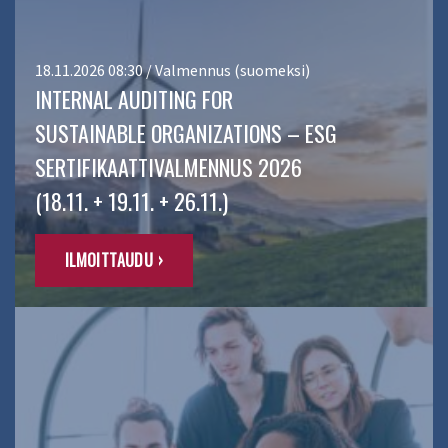
18.11.2026 08:30 / Valmennus (suomeksi)
INTERNAL AUDITING FOR
SUSTAINABLE ORGANIZATIONS – ESG
SERTIFIKAATTIVALMENNUS 2026
(18.11. + 19.11. + 26.11.)
ILMOITTAUDU ›