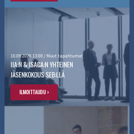
10.09.2026 13:00 / Muut tapahtumat
IIA:N & ISACA:N YHTEINEN
JÄSENKOKOUS SEB:LLÄ
ILMOITTAUDU ›