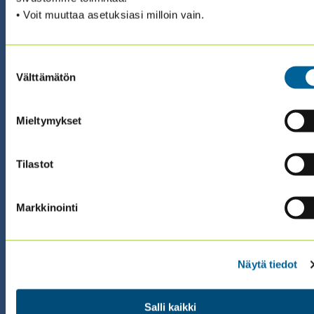
ILMOITTAUDU ›
• Voit muuttaa asetuksiasi milloin vain.
Suostumuksen
Välttämätön
valinta
Mieltymykset
23.09.2026 08:30 / Valmennus (suomeksi)
QUALITY ASSESSOR
SERTIFIKAATTIVALMENNUS 2026
Tilastot
(23.9. + 24.9. + 29.9.)
Markkinointi
ILMOITTAUDU ›
Näytä tiedot
Salli kaikki