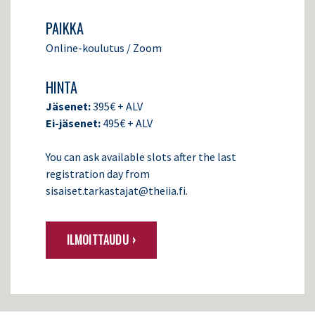
PAIKKA
Online-koulutus / Zoom
HINTA
Jäsenet:
395€ + ALV
Ei-jäsenet:
495€ + ALV
You can ask available slots after the last
registration day from
sisaiset.tarkastajat@theiia.fi.
ILMOITTAUDU ›