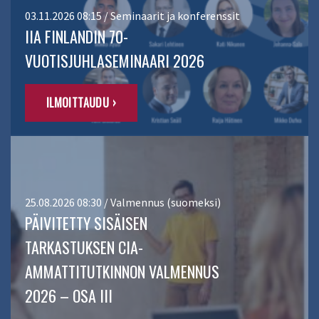
03.11.2026 08:15 / Seminaarit ja konferenssit
IIA FINLANDIN 70-
VUOTISJUHLASEMINAARI 2026
ILMOITTAUDU ›
25.08.2026 08:30 / Valmennus (suomeksi)
PÄIVITETTY SISÄISEN
TARKASTUKSEN CIA-
AMMATTITUTKINNON VALMENNUS
2026 – OSA III