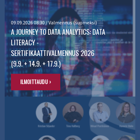
09.09.2026 08:30 / Valmennus (suomeksi)
A JOURNEY TO DATA ANALYTICS: DATA
LITERACY -
SERTIFIKAATTIVALMENNUS 2026
(9.9. + 14.9. + 17.9.)
ILMOITTAUDU ›