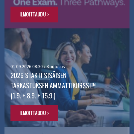
ILMOITTAUDU ›
01.09.2026 08:30 / Koulutus
2026 STAK II SISÄISEN
TARKASTUKSEN AMMATTIKURSSI™
(1.9. + 8.9. + 15.9.)
ILMOITTAUDU ›