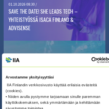
01.10.2026 08:30 /
SAVE THE DATE! SHE LEADS TECH –
YHTEISTYÖSSÄ ISACA FINLAND &
ADVISENSE
04.09.2026 08:30 / Webinaari (suomeksi)
AJANKOHTAISWEBINAARI: SÄÄNTELY
MUUTTUU, ODOTUKSET KASVAVAT –
SISÄISEN TARKASTUKSEN
Arvostamme yksityisyyttäsi
IIA Finlandin verkkosivusto käyttää erilaisia evästeitä
NÄKÖKULMA
(cookies).
KESTÄVYYSRAPORTOINTIIN
• Niiden avulla pystymme tarjoamaan sinulle paremman
käyttökokemuksen, sekä ymmärtämään ja kehittämään
sivustomme toimintaa.