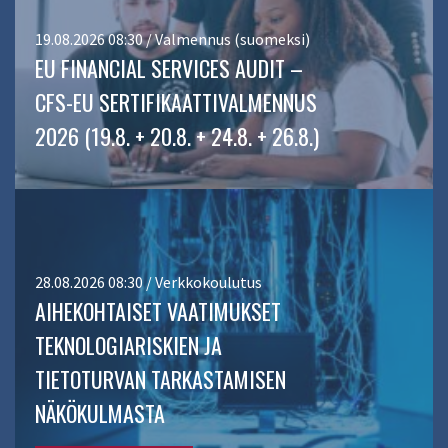
19.08.2026 08:30 / Valmennus (suomeksi)
EU FINANCIAL SERVICES AUDIT –
CFS-EU SERTIFIKAATTIVALMENNUS
2026 (19.8. + 20.8. + 24.8. + 26.8.)
28.08.2026 08:30 / Verkkokoulutus
AIHEKOHTAISET VAATIMUKSET
TEKNOLOGIARISKIEN JA
TIETOTURVAN TARKASTAMISEN
NÄKÖKULMASTA