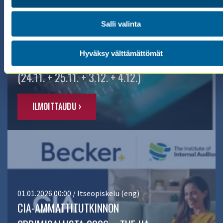
24.11.2026 08:30 / Valmennus (suomeksi)
AUDITING THE CYBERSECURITY
Salli valinta
PROGRAM – KYBERTURVALLISUUS
Hyväksy välttämättömät
SERTIFIKAATTIVALMENNUS 2026
(24.11. + 25.11. + 3.12. + 4.12.)
ILMOITTAUDU ›
01.01.2026 00:00 / Itseopiskelu (eng)
CIA-AMMATTITUTKINNON