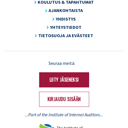
KOULUTUS & TAPAHTUMAT
AJANKOHTAISTA
YHDISTYS
YHTEYSTIEDOT
TIETOSUOJA JA EVÄSTEET
LinkedIn
X
Seuraa meitä:
(Twitter)
LIITY JÄSENEKSI
KIRJAUDU SISÄÄN
...Part of the Institute of Internal Auditors...