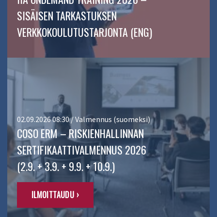
SISÄISEN TARKASTUKSEN
VERKKOKOULUTUSTARJONTA (ENG)
02.09.2026 08:30 / Valmennus (suomeksi)
COSO ERM – RISKIENHALLINNAN
SERTIFIKAATTIVALMENNUS 2026
(2.9. + 3.9. + 9.9. + 10.9.)
ILMOITTAUDU ›