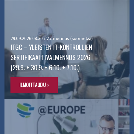
29.09.2026 08:30 / Valmennus (suomeksi)
ITGC – YLEISTEN IT-KONTROLLIEN
SERTIFIKAATTIVALMENNUS 2026
(29.9. + 30.9. + 6.10. + 7.10.)
ILMOITTAUDU ›