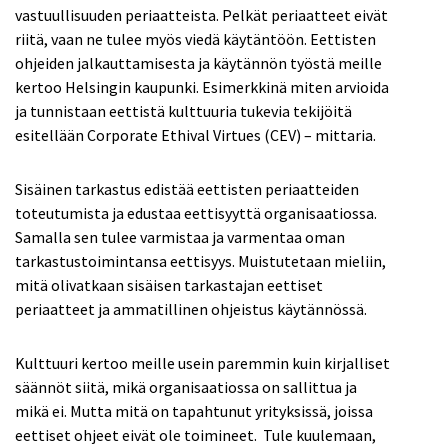
vastuullisuuden periaatteista. Pelkät periaatteet eivät
riitä, vaan ne tulee myös viedä käytäntöön. Eettisten
ohjeiden jalkauttamisesta ja käytännön työstä meille
kertoo Helsingin kaupunki. Esimerkkinä miten arvioida
ja tunnistaan eettistä kulttuuria tukevia tekijöitä
esitellään Corporate Ethival Virtues (CEV) – mittaria.
Sisäinen tarkastus edistää eettisten periaatteiden
toteutumista ja edustaa eettisyyttä organisaatiossa.
Samalla sen tulee varmistaa ja varmentaa oman
tarkastustoimintansa eettisyys. Muistutetaan mieliin,
mitä olivatkaan sisäisen tarkastajan eettiset
periaatteet ja ammatillinen ohjeistus käytännössä.
Kulttuuri kertoo meille usein paremmin kuin kirjalliset
säännöt siitä, mikä organisaatiossa on sallittua ja
mikä ei. Mutta mitä on tapahtunut yrityksissä, joissa
eettiset ohjeet eivät ole toimineet. Tule kuulemaan,