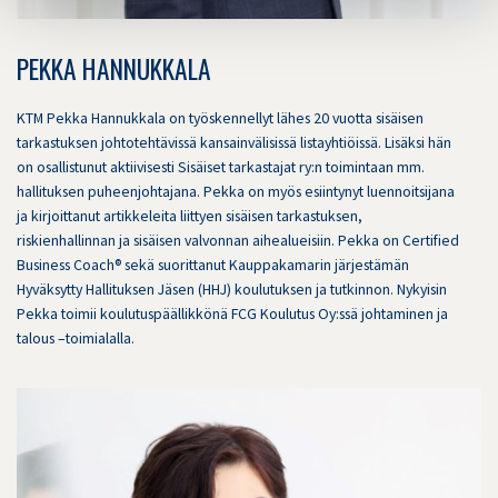
PEKKA HANNUKKALA
KTM Pekka Hannukkala on työskennellyt lähes 20 vuotta sisäisen
tarkastuksen johtotehtävissä kansainvälisissä listayhtiöissä. Lisäksi hän
on osallistunut aktiivisesti Sisäiset tarkastajat ry:n toimintaan mm.
hallituksen puheenjohtajana. Pekka on myös esiintynyt luennoitsijana
ja kirjoittanut artikkeleita liittyen sisäisen tarkastuksen,
riskienhallinnan ja sisäisen valvonnan aihealueisiin. Pekka on Certified
Business Coach® sekä suorittanut Kauppakamarin järjestämän
Hyväksytty Hallituksen Jäsen (HHJ) koulutuksen ja tutkinnon. Nykyisin
Pekka toimii koulutuspäällikkönä FCG Koulutus Oy:ssä johtaminen ja
talous –toimialalla.