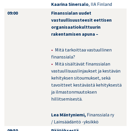
Kaarina Sinersalo
, IIA Finland
09:00
Finanssialan uudet
vastuullisuusteesit eettisen
organisaatiokulttuurin
rakentamisen apuna –
Mitä tarkoittaa vastuullinen
finanssiala?
Mitä sisältävät finanssialan
vastuullisuuslinjaukset ja kestävän
kehityksen sitoumukset, sekä
tavoitteet kestävästä kehityksestä
ja ilmastonmuutoksen
hillitsemisestä.
Lea Mäntyniemi,
Finanssiala ry
/ Lainsäädäntö -yksikkö
09:50
Päätöksestä