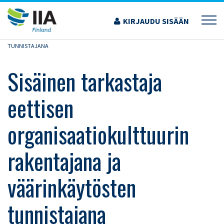
Siirry
sisältöön
KIRJAUDU SISÄÄN
›
KOULUTUS JA TAPAHTUMAT
›
SISÄINEN TARKASTAJA EETTISEN
ORGANISAATIOKULTTUURIN RAKENTAJANA JA VÄÄRINKÄYTÖSTEN
TUNNISTAJANA
Sisäinen tarkastaja
eettisen
organisaatiokulttuurin
rakentajana ja
väärinkäytösten
tunnistajana