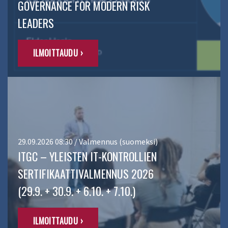
GOVERNANCE FOR MODERN RISK
LEADERS
ILMOITTAUDU ›
29.09.2026 08:30 / Valmennus (suomeksi)
ITGC – YLEISTEN IT-KONTROLLIEN
SERTIFIKAATTIVALMENNUS 2026
(29.9. + 30.9. + 6.10. + 7.10.)
ILMOITTAUDU ›