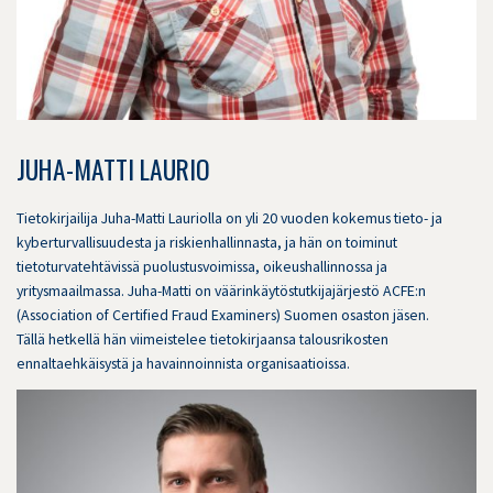
JUHA-MATTI LAURIO
Tietokirjailija Juha-Matti Lauriolla on yli 20 vuoden kokemus tieto- ja
kyberturvallisuudesta ja riskienhallinnasta, ja hän on toiminut
tietoturvatehtävissä puolustusvoimissa, oikeushallinnossa ja
yritysmaailmassa. Juha-Matti on väärinkäytöstutkijajärjestö ACFE:n
(Association of Certified Fraud Examiners) Suomen osaston jäsen.
Tällä hetkellä hän viimeistelee tietokirjaansa talousrikosten
ennaltaehkäisystä ja havainnoinnista organisaatioissa.