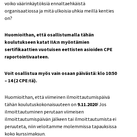
voiko väärinkäytöksiä ennaltaehkäistä
organisaatiossa ja mitä ulkoisia uhkia meillä kenties
on?
Huomioithan, että osallistumalla tähän
koulutukseen katat IIA:n myöntämien
sertifikaattien vuotuisen eettisten asioiden CPE
raportointivaateen.
Voit osallistua myös vain osaan päivästä: klo 10:50
– 14 (2 CPE:tä).
Huomioithan, että viimeinen ilmoittautumispäivä
tähän koulutuskokonaisuuteen on
9.11.2020
! Jos
ilmoittautuminen perutaan viimeisen
ilmoittautumispäivän jälkeen tai ilmoittautumista ei
peruuteta, niin veloitamme molemmissa tapauksissa
koko kurssimaksun.