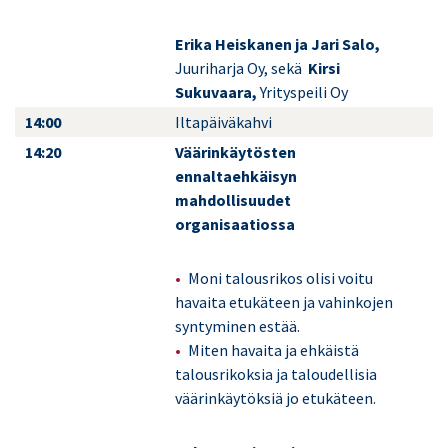
Erika Heiskanen ja Jari Salo,
Juuriharja Oy, sekä
Kirsi
Sukuvaara,
Yrityspeili Oy
14:00
Iltapäiväkahvi
14:20
Väärinkäytösten
ennaltaehkäisyn
mahdollisuudet
organisaatiossa
Moni talousrikos olisi voitu
havaita etukäteen ja vahinkojen
syntyminen estää.
Miten havaita ja ehkäistä
talousrikoksia ja taloudellisia
väärinkäytöksiä jo etukäteen.