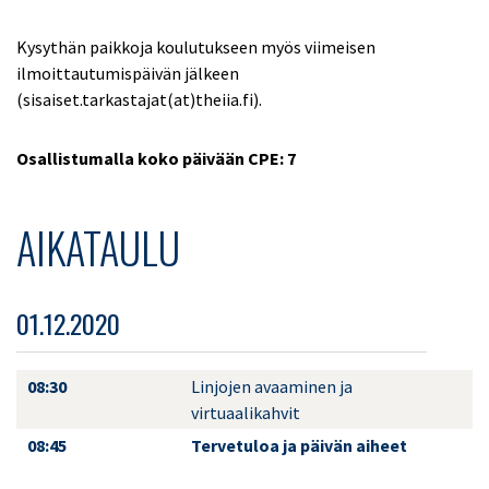
Kysythän paikkoja koulutukseen myös viimeisen
ilmoittautumispäivän jälkeen
(sisaiset.tarkastajat(at)theiia.fi).
Osallistumalla koko päivään CPE: 7
AIKATAULU
01.12.2020
08:30
Linjojen avaaminen ja
virtuaalikahvit
08:45
Tervetuloa ja päivän aiheet