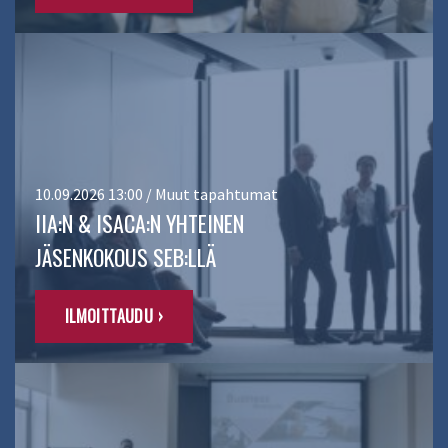
10.09.2026 13:00 / Muut tapahtumat
IIA:N & ISACA:N YHTEINEN
JÄSENKOKOUS SEB:LLÄ
ILMOITTAUDU ›