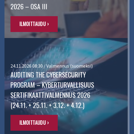
2026 – OSA III
ILMOITTAUDU ›
24.11.2026 08:30 / Valmennus (suomeksi)
AUDITING THE CYBERSECURITY
PROGRAM – KYBERTURVALLISUUS
SERTIFIKAATTIVALMENNUS 2026
(24.11. + 25.11. + 3.12. + 4.12.)
ILMOITTAUDU ›