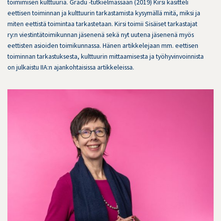
toimimisen kulttuuria. Gradu -tutkielmassaan (2019) Kirsi käsitteli
eettisen toiminnan ja kulttuurin tarkastamista kysymällä mitä, miksi ja
miten eettistä toimintaa tarkastetaan. Kirsi toimii Sisäiset tarkastajat
ry:n viestintätoimikunnan jäsenenä sekä nyt uutena jäsenenä myös
eettisten asioiden toimikunnassa. Hänen artikkelejaan mm. eettisen
toiminnan tarkastuksesta, kulttuurin mittaamisesta ja työhyvinvoinnista
on julkaistu IIA:n ajankohtaisissa artikkeleissa.