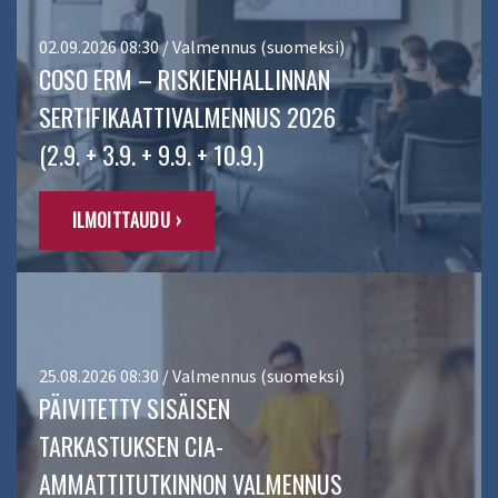
02.09.2026 08:30 / Valmennus (suomeksi)
COSO ERM – RISKIENHALLINNAN
SERTIFIKAATTIVALMENNUS 2026
(2.9. + 3.9. + 9.9. + 10.9.)
ILMOITTAUDU ›
25.08.2026 08:30 / Valmennus (suomeksi)
PÄIVITETTY SISÄISEN
TARKASTUKSEN CIA-
AMMATTITUTKINNON VALMENNUS