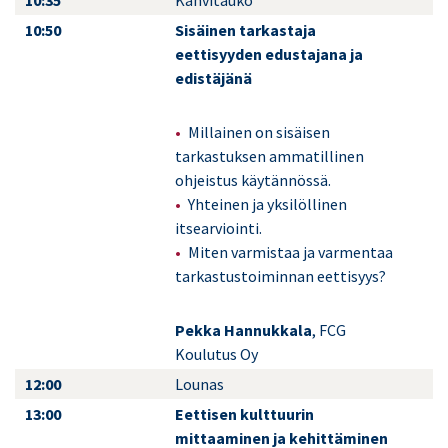
10:35
Kahvitauko
10:50
Sisäinen tarkastaja
eettisyyden edustajana ja
edistäjänä
Millainen on sisäisen
tarkastuksen ammatillinen
ohjeistus käytännössä.
Yhteinen ja yksilöllinen
itsearviointi.
Miten varmistaa ja varmentaa
tarkastustoiminnan eettisyys?
Pekka Hannukkala
, FCG
Koulutus Oy
12:00
Lounas
13:00
Eettisen kulttuurin
mittaaminen ja kehittäminen