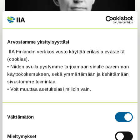
Arvostamme yksityisyyttäsi
IIA Finlandin verkkosivusto käyttää erilaisia evästeitä
(cookies).
• Niiden avulla pystymme tarjoamaan sinulle paremman
käyttökokemuksen, sekä ymmärtämään ja kehittämään
sivustomme toimintaa.
• Voit muuttaa asetuksiasi milloin vain.
JOONAS PIKKARAINEN
Suostumuksen
Joonas Pikkarainen työskentelee Helsingin kaupungilla vastaten
Välttämätön
valinta
kaupungin johtamisen ja työkulttuurin kehittämisestä. Keskeinen osa
kaupungin työkulttuuri ovat eettiset periaatteet, jotka luovat osaltaan
sen perustan, jonka varaan rakennetaan maailman toimivinta
Mieltymykset