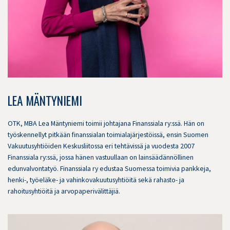
LEA MÄNTYNIEMI
OTK, MBA Lea Mäntyniemi toimii johtajana Finanssiala ry:ssä. Hän on
työskennellyt pitkään finanssialan toimialajärjestöissä, ensin Suomen
Vakuutusyhtiöiden Keskusliitossa eri tehtävissä ja vuodesta 2007
Finanssiala ry:ssä, jossa hänen vastuullaan on lainsäädännöllinen
edunvalvontatyö. Finanssiala ry edustaa Suomessa toimivia pankkeja,
henki-, työeläke- ja vahinkovakuutusyhtiöitä sekä rahasto- ja
rahoitusyhtiöitä ja arvopaperivälittäjiä.