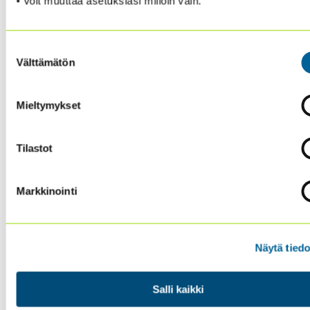
Sanomat
• Voit muuttaa asetuksiasi milloin vain.
11:45
Lounas
12:45
Väärinkäytösriskit ja
Suostumuksen
ilmiannot (whistleblowing) –
Välttämätön
valinta
ehkäiseminen, tutkiminen ja
korjaaminen
Mieltymykset
Miten väärinkäytösriskit voidaan
havaita sisäisissä tarkastuksissa
Tilastot
Miten sisäinen tarkastus ja
sisäinen tutkinta eroaa toisistaan
Markkinointi
Whistleblowing ja sisäiset
tutkinnat – organisoituminen ja
resurssointi
Näytä tiedo
Anna Romberg
, Cargotec
Salli kaikki
01.11.2018