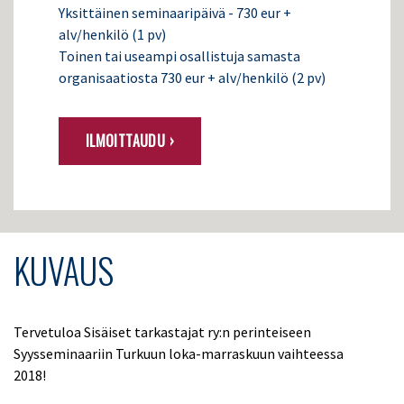
Yksittäinen seminaaripäivä - 730 eur +
alv/henkilö (1 pv)
Toinen tai useampi osallistuja samasta
organisaatiosta 730 eur + alv/henkilö (2 pv)
ILMOITTAUDU ›
KUVAUS
Tervetuloa Sisäiset tarkastajat ry:n perinteiseen
Syysseminaariin Turkuun loka-marraskuun vaihteessa
2018!