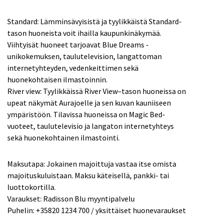
Standard: Lämminsävyisistä ja tyylikkäistä Standard-
tason huoneista voit ihailla kaupunkinäkymää.
Viihtyisät huoneet tarjoavat Blue Dreams -
unikokemuksen, taulutelevision, langattoman
internetyhteyden, vedenkeittimen sekä
huonekohtaisen ilmastoinnin.
River view: Tyylikkäissä River View–tason huoneissa on
upeat näkymät Aurajoelle ja sen kuvan kauniiseen
ympäristöön. Tilavissa huoneissa on Magic Bed-
vuoteet, taulutelevisio ja langaton internetyhteys
sekä huonekohtainen ilmastointi.
Maksutapa: Jokainen majoittuja vastaa itse omista
majoituskuluistaan. Maksu käteisellä, pankki- tai
luottokortilla.
Varaukset: Radisson Blu myyntipalvelu
Puhelin: +35820 1234 700 / yksittäiset huonevaraukset