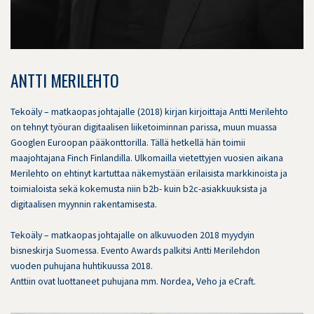
ANTTI MERILEHTO
Tekoäly – matkaopas johtajalle (2018) kirjan kirjoittaja Antti Merilehto
on tehnyt työuran digitaalisen liiketoiminnan parissa, muun muassa
Googlen Euroopan pääkonttorilla. Tällä hetkellä hän toimii
maajohtajana Finch Finlandilla. Ulkomailla vietettyjen vuosien aikana
Merilehto on ehtinyt kartuttaa näkemystään erilaisista markkinoista ja
toimialoista sekä kokemusta niin b2b- kuin b2c-asiakkuuksista ja
digitaalisen myynnin rakentamisesta.
Tekoäly – matkaopas johtajalle on alkuvuoden 2018 myydyin
bisneskirja Suomessa. Evento Awards palkitsi Antti Merilehdon
vuoden puhujana huhtikuussa 2018.
Anttiin ovat luottaneet puhujana mm. Nordea, Veho ja eCraft.