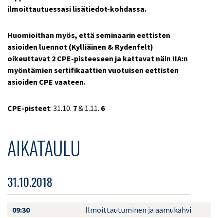
ilmoittautuessasi lisätiedot-kohdassa.
Huomioithan myös, että seminaarin eettisten
asioiden luennot (Kylliäinen & Rydenfelt)
oikeuttavat 2 CPE-pisteeseen ja kattavat näin IIA:n
myöntämien sertifikaattien vuotuisen eettisten
asioiden CPE vaateen.
CPE-pisteet
: 31.10.
7
& 1.11.
6
AIKATAULU
31.10.2018
09:30
Ilmoittautuminen ja aamukahvi