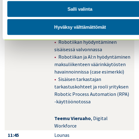
Salli valinta
11:00
Robotiikka ja sisäinen
valvonta
Hyväksy välttämättömät
Robotiikan hyödyntäminen
sisäisessä valvonnassa
Robotiikan ja AI:n hyödyntäminen
maksuliikenteen väärinkäytösten
havainnoinnissa (case esimerkki)
Sisäisen tarkastajan
tarkastuskohteet ja rooli yrityksen
Robotic Process Automation (RPA)
-käyttöönotossa
Teemu Vieruaho
, Digital
Workforce
11:45
Lounas