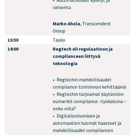
Automatisoidut kyselyt ja
valvonta
Marko Ahola
, Transcendent
Group
13:50
Tauko
14:00
Regtech eli regulaatioon ja
complianceen liittyvä
teknologia
Regtechin mahdollisuudet
compliance-toiminnon kehittäjänä
Regtechin tarjoamat käytännön
esimerkit compliance –työkaluina –
onko niitä?
Digitalisoitumisen ja
automaation tuomat haasteet ja
mahdollisuudet compliancen