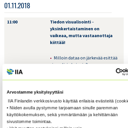
01.11.2018
11:00
Tiedon visualisointi
–
yksinkertaistaminen on
vaikeaa, mutta vastaanottaja
kiittää!
Milloin dataa on järkevää esittää
visuaalisin keinoin?
Miten voin vaikuttaa viestin
selkeyteen visuaalisin keinoin?
Mistä lähden liikkeelle, kun
haluan kertoa asiani visuaalisesti?
Arvostamme yksityisyyttäsi
Miten pääsen onnistuneesti
IIA Finlandin verkkosivusto käyttää erilaisia evästeitä (cooki
maaliin?
• Niiden avulla pystymme tarjoamaan sinulle paremman
käyttökokemuksen, sekä ymmärtämään ja kehittämään
Petri Salmén
, Helsingin
sivustomme toimintaa.