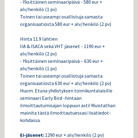
- Yksittäinen seminaaripäivä - 580 eur +
alv/henkilö (1 pv)
Toinen tai useampi osallistuja samasta
organisaatiosta 580 eur + alv/henkilö (2 pv)
Hinta 11.9 lähtien
IIA & ISACA sekä VHT jäsenet - 1190 eur +
alv/henkilö (2 pv)
- Yksittäinen seminaaripäivä – 630 eur +
alv/henkilö (1 pv)
Toinen tai useampi osallistuja samasta
organisaatiosta 630 eur + alv/henkilö (2 pv)
Huom. Etuna yhdistyksen toimikuntalaisille
seminaari Early Bird -hintaan
ilmoittautumisajan loppuun asti! Muistathan
mainita tästä ilmoittautuessasi lisätiedot-
kohdassa.
Ei-jäsenet:
1290 eur + alv/henkilö (2 pv)