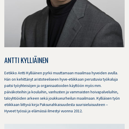
ANTTI KYLLIÄINEN
Eetikko Antti Kylliäinen pyrkii muuttamaan maailmaa hyveiden avulla.
Hän on kehittänyt aristoteeliseen hyve-etiikkaan perustuvia työkaluja
paitsi työyhteisöjen ja organisaatioiden käyttöön myös mm.
päiväkoteihin ja kouluihin, vanhusten ja vammaisten hoivapalveluihin,
taloyhtiöiden arkeen sekä joukkueurheilun maailmaan. Kylliäisen työn
etiikkaan liittyvä kirja Paksunahkaisuudesta suurisieluisuuteen –
Hyveet työssä ja elämässä ilmestyi vuonna 2012.