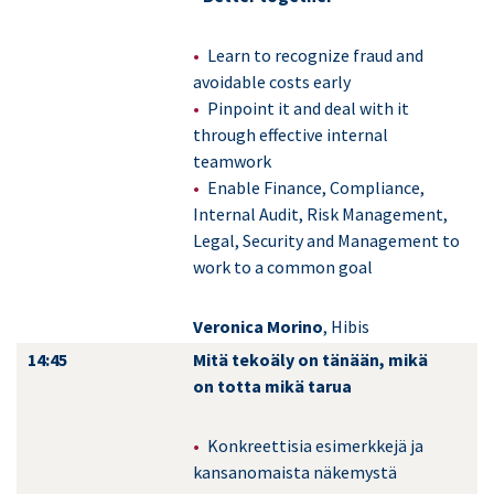
Learn to recognize fraud and
avoidable costs early
Pinpoint it and deal with it
through effective internal
teamwork
Enable Finance, Compliance,
Internal Audit, Risk Management,
Legal, Security and Management to
work to a common goal
Veronica Morino
, Hibis
14:45
Mitä tekoäly on tänään, mikä
on totta mikä tarua
Konkreettisia esimerkkejä ja
kansanomaista näkemystä