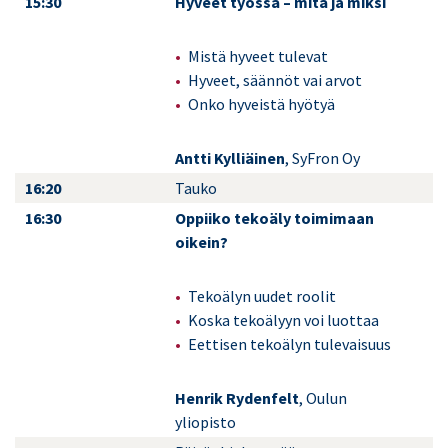
15:30
Hyveet työssä – mitä ja miksi
Mistä hyveet tulevat
Hyveet, säännöt vai arvot
Onko hyveistä hyötyä
Antti Kylliäinen
, SyFron Oy
16:20
Tauko
16:30
Oppiiko tekoäly toimimaan
oikein?
Tekoälyn uudet roolit
Koska tekoälyyn voi luottaa
Eettisen tekoälyn tulevaisuus
Henrik Rydenfelt
, Oulun
yliopisto