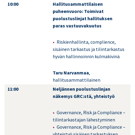
10:00
Hallitusammattilaisen
puheenvuoro: Toimivat
puolustuslinjat hallituksen
paras vastuuvakuutus
Riskienhallinta, complience,
sisäinen tarkastus ja tilintarkastus
hyvän hallinnoinnin kulmakivinä
Taru Narvanmaa
,
hallitusammattilainen
11:00
Neljännen puolustuslinjan
näkemys GRC:stä, yhteistyö
Governance, Risk ja Compliance –
tilintarkastajan lähestyminen
Governance, Risk ja Compliance –
yhteistyö sisäisen tarkastuksen