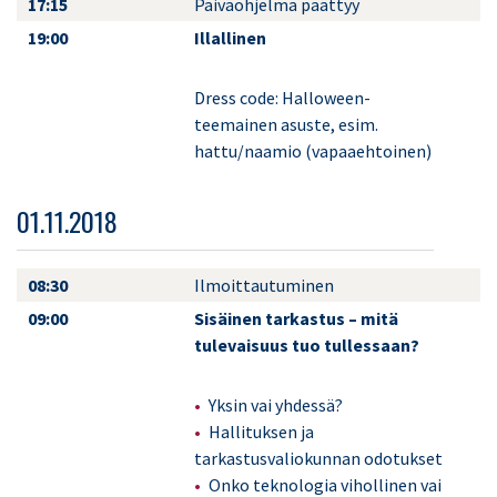
17:15
Päiväohjelma päättyy
19:00
Illallinen
Dress code: Halloween-
teemainen asuste, esim.
hattu/naamio (vapaaehtoinen)
01.11.2018
08:30
Ilmoittautuminen
09:00
Sisäinen tarkastus – mitä
tulevaisuus tuo tullessaan?
Yksin vai yhdessä?
Hallituksen ja
tarkastusvaliokunnan odotukset
Onko teknologia vihollinen vai