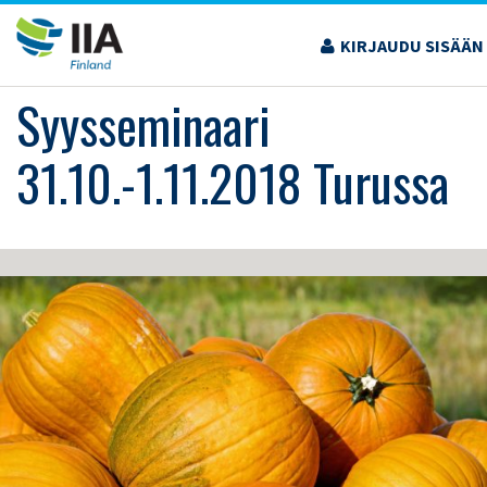
Siirry
sisältöön
KIRJAUDU SISÄÄN
›
KOULUTUS JA TAPAHTUMAT
›
SYYSSEMINAARI 31.10.-1.11.2018 TURUSSA
Syysseminaari
31.10.-1.11.2018 Turussa