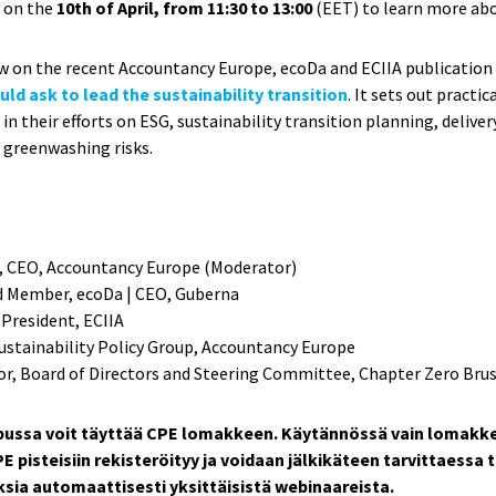
r on the
10th of April, from 11:30 to 13:00
(EET) to learn more abo
aw on the recent Accountancy Europe, ecoDa and ECIIA publicatio
ld ask to lead the sustainability transition
. It sets out practi
in their efforts on ESG, sustainability transition planning, deliver
g greenwashing risks.
ft, CEO, Accountancy Europe (Moderator)
d Member, ecoDa | CEO, Guberna
President, ECIIA
Sustainability Policy Group, Accountancy Europe
or, Board of Directors and Steering Committee, Chapter Zero Brus
pussa voit täyttää CPE lomakkeen. Käytännössä vain lomakk
 pisteisiin rekisteröityy ja voidaan jälkikäteen tarvittaessa 
ksia automaattisesti yksittäisistä webinaareista.