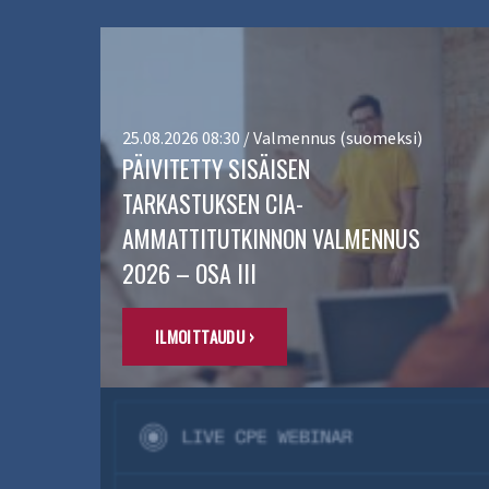
25.08.2026 08:30 / Valmennus (suomeksi)
PÄIVITETTY SISÄISEN
TARKASTUKSEN CIA-
AMMATTITUTKINNON VALMENNUS
2026 – OSA III
ILMOITTAUDU ›