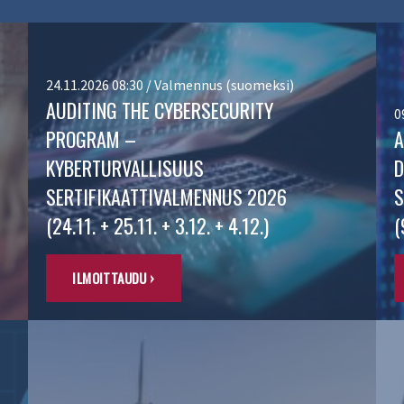
24.11.2026 08:30 / Valmennus (suomeksi)
AUDITING THE CYBERSECURITY
0
PROGRAM –
A
KYBERTURVALLISUUS
D
SERTIFIKAATTIVALMENNUS 2026
S
(24.11. + 25.11. + 3.12. + 4.12.)
(
ILMOITTAUDU ›