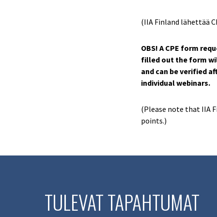
(IIA Finland lähettää C
OBS! A CPE form reques
filled out the form w
and can be verified a
individual webinars.
(Please note that IIA F
points.)
TULEVAT TAPAHTUMAT