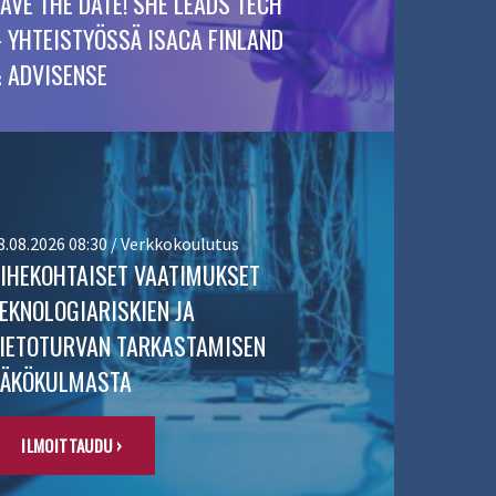
AVE THE DATE! SHE LEADS TECH
 YHTEISTYÖSSÄ ISACA FINLAND
 ADVISENSE
8.08.2026 08:30 / Verkkokoulutus
IHEKOHTAISET VAATIMUKSET
EKNOLOGIARISKIEN JA
IETOTURVAN TARKASTAMISEN
NÄKÖKULMASTA
ILMOITTAUDU ›