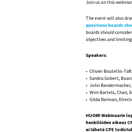
Join us on this webina
The event will also dr
questions boards shou
boards should consider 
objectives and limitin
Speakers:
Olivier Boutellis-Ta
Sandra Gobert, Boar
John Bendermacher, 
Wim Bartels, Chair, 
Gilda Neiman, Direct
HUOM! Webinaarin lo
henkilöiden oikeus CPE
ei lähetä CPE todistu