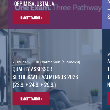
S
-OPPIMISALUSTALLA
–
&
ILMOITTAUDU ›
2
A
23.09.2026 08:30 / Valmennus (suomeksi)
QUALITY ASSESSOR
T
SERTIFIKAATTIVALMENNUS 2026
T
(23.9. + 24.9. + 29.9.)
ILMOITTAUDU ›