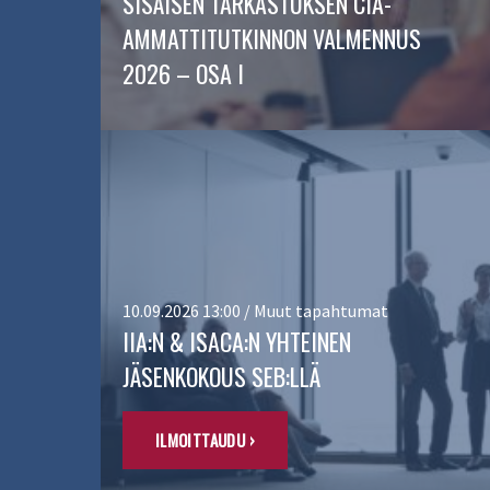
SISÄISEN TARKASTUKSEN CIA-
AMMATTITUTKINNON VALMENNUS
2026 – OSA I
10.09.2026 13:00 / Muut tapahtumat
IIA:N & ISACA:N YHTEINEN
JÄSENKOKOUS SEB:LLÄ
ILMOITTAUDU ›