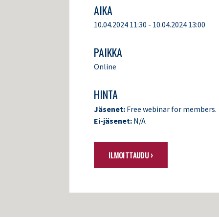
AIKA
10.04.2024 11:30 - 10.04.2024 13:00
PAIKKA
Online
HINTA
Jäsenet:
Free webinar for members.
Ei-jäsenet:
N/A
ILMOITTAUDU ›