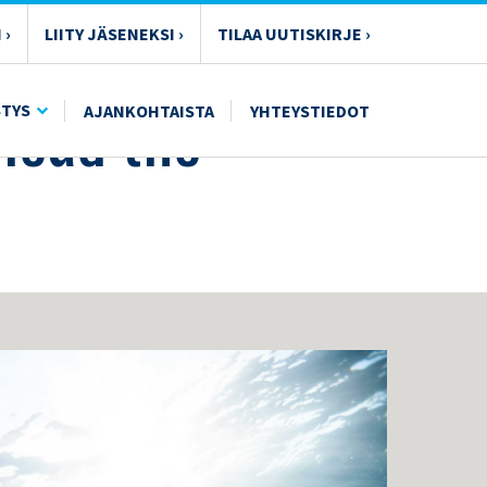
 ›
LIITY JÄSENEKSI ›
TILAA UUTISKIRJE ›
lead the
STYS
AJANKOHTAISTA
YHTEYSTIEDOT