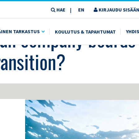
HAE
EN
KIRJAUDU SISÄÄN
|
S LEAD THE SUSTAINABILITY TRANSITION?
an company boards 
ÄINEN TARKASTUS
YHDI
KOULUTUS & TAPAHTUMAT
ransition?