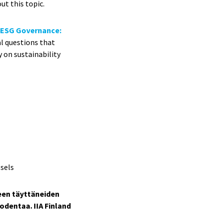
ut this topic.
n
ESG Governance:
cal questions that
y on sustainability
sels
een täyttäneiden
todentaa. IIA Finland