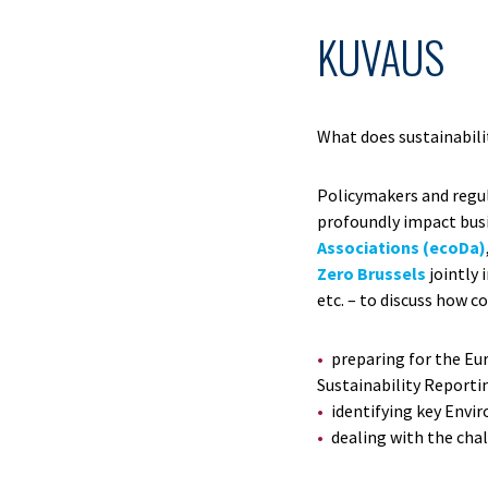
KUVAUS
What does sustainabil
Policymakers and regul
profoundly impact bus
Associations (ecoDa)
Zero Brussels
jointly 
etc. – to discuss how c
preparing for the Eu
Sustainability Reporti
identifying key Envi
dealing with the cha