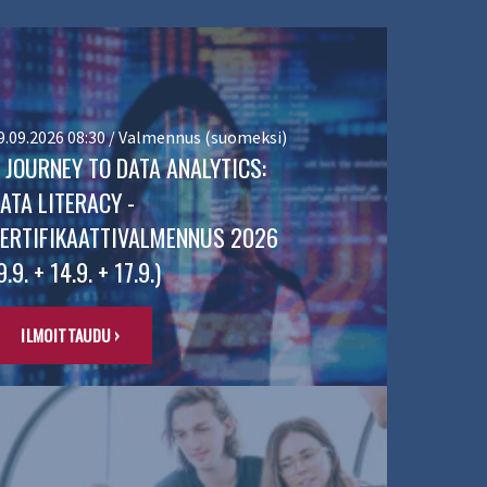
9.09.2026 08:30 / Valmennus (suomeksi)
 JOURNEY TO DATA ANALYTICS:
ATA LITERACY -
ERTIFIKAATTIVALMENNUS 2026
9.9. + 14.9. + 17.9.)
ILMOITTAUDU ›