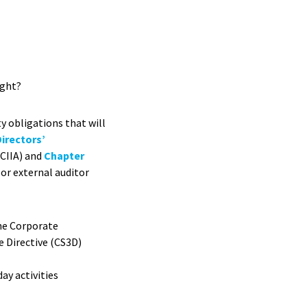
ight?
y obligations that will
irectors’
ECIIA) and
Chapter
or external auditor
the Corporate
e Directive (CS3D)
ay activities