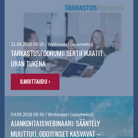
21.08.2026 08:20 / Webinaari (suomeksi)
TARKASTUSFOORUMI: SERTIFIKAATIT
URAN TUKENA
ILMOITTAUDU ›
04.09.2026 08:30 / Webinaari (suomeksi)
AJANKOHTAISWEBINAARI: SÄÄNTELY
MUUTTUU, ODOTUKSET KASVAVAT –