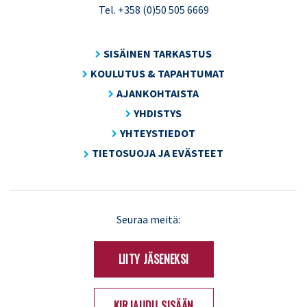
Tel. +358 (0)50 505 6669
SISÄINEN TARKASTUS
KOULUTUS & TAPAHTUMAT
AJANKOHTAISTA
YHDISTYS
YHTEYSTIEDOT
TIETOSUOJA JA EVÄSTEET
LinkedIn
X
Seuraa meitä:
(Twitter)
LIITY JÄSENEKSI
KIRJAUDU SISÄÄN