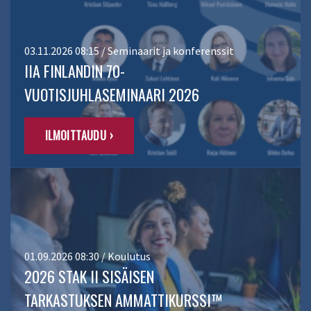
03.11.2026 08:15 / Seminaarit ja konferenssit
IIA FINLANDIN 70-
VUOTISJUHLASEMINAARI 2026
ILMOITTAUDU ›
01.09.2026 08:30 / Koulutus
2026 STAK II SISÄISEN
TARKASTUKSEN AMMATTIKURSSI™