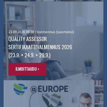
23.09.2026 08:30 / Valmennus (suomeksi)
QUALITY ASSESSOR
SERTIFIKAATTIVALMENNUS 2026
(23.9. + 24.9. + 29.9.)
ILMOITTAUDU ›