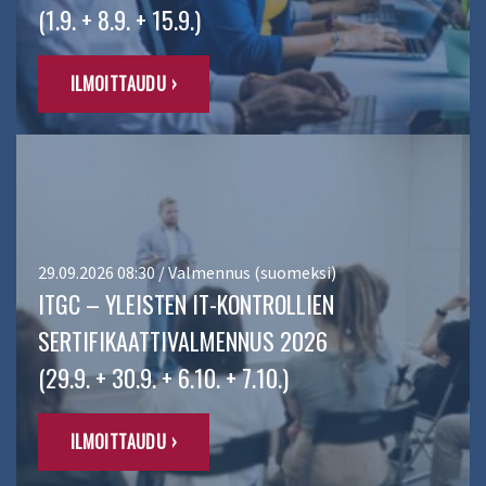
(1.9. + 8.9. + 15.9.)
ILMOITTAUDU ›
29.09.2026 08:30 / Valmennus (suomeksi)
ITGC – YLEISTEN IT-KONTROLLIEN
SERTIFIKAATTIVALMENNUS 2026
(29.9. + 30.9. + 6.10. + 7.10.)
ILMOITTAUDU ›