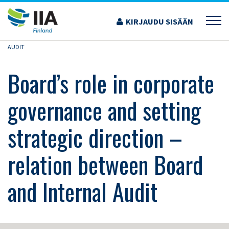
Siirry
sisältöön
KIRJAUDU SISÄÄN
›
KOULUTUS JA TAPAHTUMAT
›
BOARD’S ROLE IN CORPORATE GOVERNANCE
AND SETTING STRATEGIC DIRECTION – RELATION BETWEEN BOARD AND INTERNAL
AUDIT
Board’s role in corporate
governance and setting
strategic direction –
relation between Board
and Internal Audit