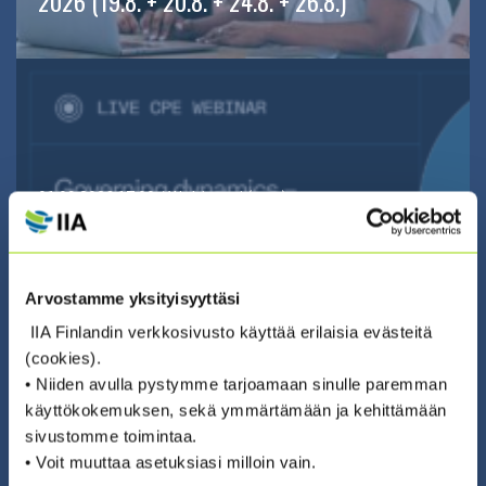
2026 (19.8. + 20.8. + 24.8. + 26.8.)
01.09.2026 17:00 / Webinaari (eng)
GOVERNING DYNAMICS: AI
GOVERNANCE FOR MODERN RISK
LEADERS
Arvostamme yksityisyyttäsi
IIA Finlandin verkkosivusto käyttää erilaisia evästeitä
(cookies).
ILMOITTAUDU ›
• Niiden avulla pystymme tarjoamaan sinulle paremman
käyttökokemuksen, sekä ymmärtämään ja kehittämään
sivustomme toimintaa.
• Voit muuttaa asetuksiasi milloin vain.