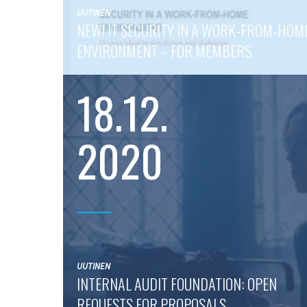
UUTINEN
NEW! IT SECURITY IN A WORK-FROM-HOM
ENVIRONMENT – FOR MEMBERS
18.12.
2020
UUTINEN
INTERNAL AUDIT FOUNDATION: OPEN
REQUESTS FOR PROPOSALS