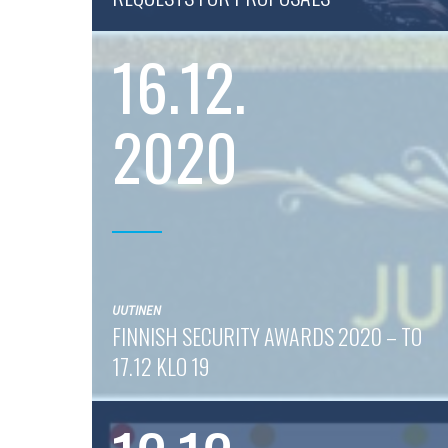
16.12.
2020
UUTINEN
FINNISH SECURITY AWARDS 2020 – TO
17.12 KLO 19