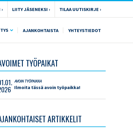
 ›
LIITY JÄSENEKSI ›
TILAA UUTISKIRJE ›
STYS
AJANKOHTAISTA
YHTEYSTIEDOT
AVOIMET TYÖPAIKAT
01.01.
AVOIN TYÖPAIKKA
Ilmoita tässä avoin työpaikka!
2026
AJANKOHTAISET ARTIKKELIT