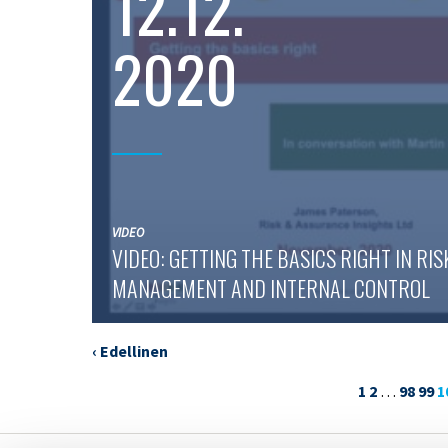
12.12.
2020
VIDEO
VIDEO: GETTING THE BASICS RIGHT IN RIS
MANAGEMENT AND INTERNAL CONTROL
‹ Edellinen
1
2
…
98
99
1