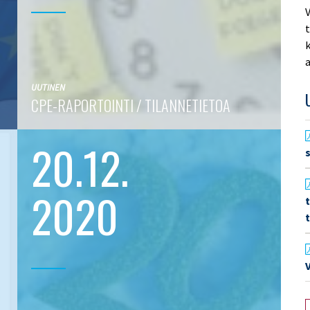
V
t
k
a
UUTINEN
CPE-RAPORTOINTI / TILANNETIETOA
20.12.
2020
V