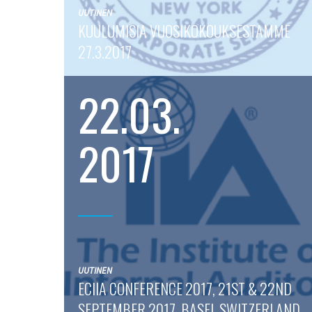
UUTINEN
KUULUMISIA VUOSIKOKOUKSESTAMME
27.3.2017
22.03.
2017
UUTINEN
ECIIA CONFERENCE 2017, 21ST & 22ND
SEPTEMBER 2017, BASEL SWITZERLAND