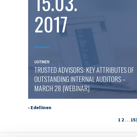
15.03.
2017
UUTINEN
TRUSTED ADVISORS: KEY ATTRIBUTES OF
OUTSTANDING INTERNAL AUDITORS –
MARCH 28 (WEBINAR)
‹ Edellinen
1
2
…
15