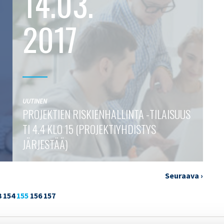
14.03.
2017
UUTINEN
PROJEKTIEN RISKIENHALLINTA -TILAISUUS
TI 4.4 KLO 15 (PROJEKTIYHDISTYS
JÄRJESTÄÄ)
Seuraava ›
3
154
155
156
157