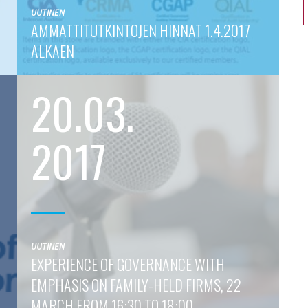
UUTINEN
AMMATTITUTKINTOJEN HINNAT 1.4.2017
ALKAEN
20.03.
2017
UUTINEN
EXPERIENCE OF GOVERNANCE WITH
EMPHASIS ON FAMILY-HELD FIRMS, 22
MARCH FROM 16:30 TO 18:00