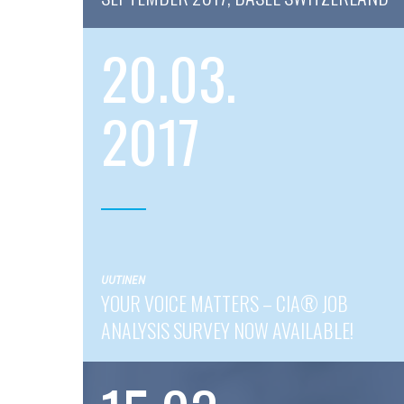
20.03.
2017
UUTINEN
YOUR VOICE MATTERS – CIA® JOB
ANALYSIS SURVEY NOW AVAILABLE!