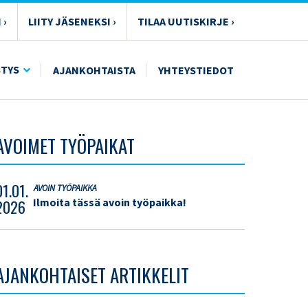
 ›
LIITY JÄSENEKSI ›
TILAA UUTISKIRJE ›
STYS
AJANKOHTAISTA
YHTEYSTIEDOT
AVOIMET TYÖPAIKAT
01.01.
AVOIN TYÖPAIKKA
Ilmoita tässä avoin työpaikka!
2026
AJANKOHTAISET ARTIKKELIT